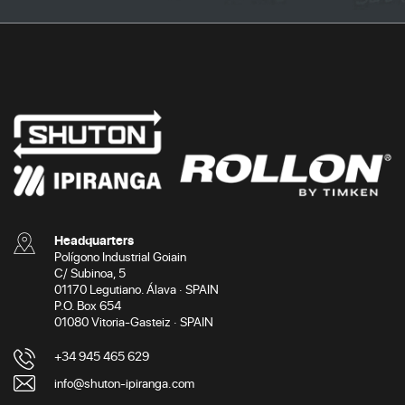
Headquarters
Polígono Industrial Goiain
C/ Subinoa, 5
01170 Legutiano. Álava · SPAIN
P.O. Box 654
01080 Vitoria-Gasteiz · SPAIN
+34 945 465 629
info@shuton-ipiranga.com