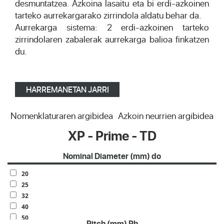
desmuntatzea. Azkoina lasaitu eta bi erdi-azkoinen
tarteko aurrekargarako zirrindola aldatu behar da.
Aurrekarga sistema: 2 erdi-azkoinen tarteko
zirrindolaren zabalerak aurrekarga balioa finkatzen
du.
HARREMANETAN JARRI
Nomenklaturaren argibidea
Azkoin neurrien argibidea
XP - Prime - TD
Nominal Diameter (mm) do
20
25
32
40
50
Pitch (mm) Ph