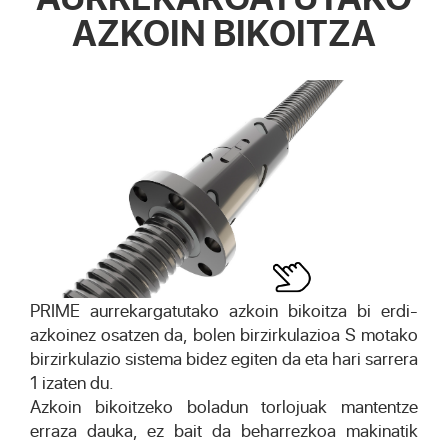
AZKOIN BIKOITZA
PRIME aurrekargatutako azkoin bikoitza bi erdi-
azkoinez osatzen da, bolen birzirkulazioa S motako
birzirkulazio sistema bidez egiten da eta hari sarrera
1 izaten du.
Azkoin bikoitzeko boladun torlojuak mantentze
erraza dauka, ez bait da beharrezkoa makinatik