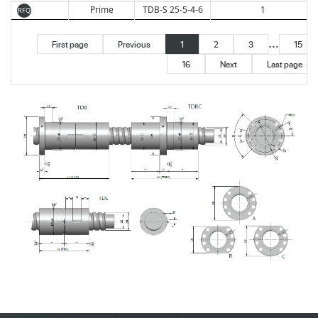
Prime
TDB-S 25-5-4-6
1
RFQ
...
First page
Previous
1
2
3
15
16
Next
Last page