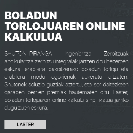
BOLADUN
TORLOJUAREN ONLINE
KALKULUA
SHUTON-IPIRANGA Ingeniaritza Zerbitzuak
aholkularitza zerbitzu integralak jartzen ditu bezeroen
eskura, erabilera bakoitzerako boladun torloju eta
erabilera modu egokienak aukeratu ditzaten.
Shutonek soluzio guztiak aztertu, eta sor daitezkeen
garapen berrien premiak hautematen ditu. Laster,
boladun torlojuaren online kalkulu sinplifikatua jarriko
dugu zuen eskura.
LASTER