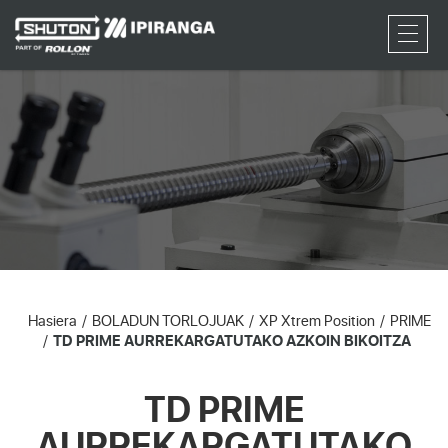
RFQ
Hasiera
BOLADUN TORLOJUAK
XP Xtrem Position
PRIME
TD PRIME AURREKARGATUTAKO AZKOIN BIKOITZA
TD PRIME
AURREKARGATUTAKO