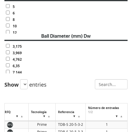
70
5
80
6
100
8
10
12
Ball Diameter (mm) Dw
15
16
3,175
20
3,969
4,762
6,35
7,144
7,938
Show
entries
9,525
Número de entradas
RFQ
Tecnología
Referencia
1/2
Prime
TDB-S 20-5-3-2
1
RFQ
Prime
TDB-S 20-5-3-3
1