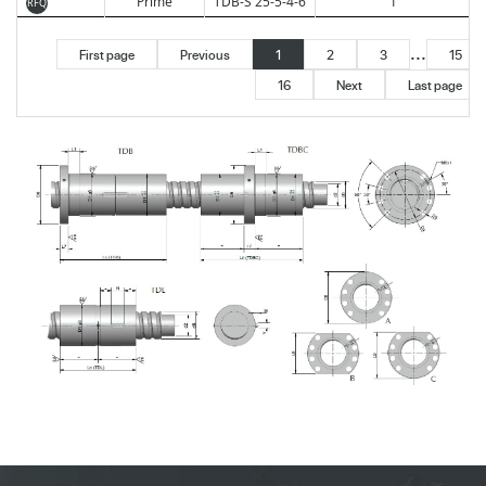
Prime
TDB-S 25-5-4-6
1
RFQ
...
First page
Previous
1
2
3
15
16
Next
Last page