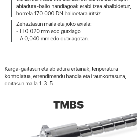
abiadura-balio handiagoak erabiltzea ahalbidetuz,
horrela 170.000 DN balioetara iritsiz.
Zehaztasun maila eta joko axiala:
- H 0,020 mm edo gutxiago.
- A 0,040 mm edo gutxiagotan.
Karga-gaitasun eta abiadura ertainak, tenperatura
kontrolatua, errendimendu handia eta iraunkortasuna,
doitasun maila 1-3-5.
TMBS