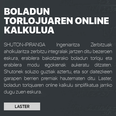
BOLADUN
TORLOJUAREN ONLINE
KALKULUA
SHUTON-IPIRANGA Ingeniaritza Zerbitzuak
aholkularitza zerbitzu integralak jartzen ditu bezeroen
eskura, erabilera bakoitzerako boladun torloju eta
erabilera modu egokienak aukeratu ditzaten.
Shutonek soluzio guztiak aztertu, eta sor daitezkeen
garapen berrien premiak hautematen ditu. Laster,
boladun torlojuaren online kalkulu sinplifikatua jarriko
dugu zuen eskura.
LASTER