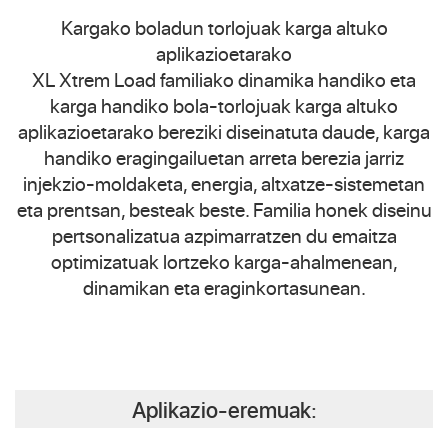
Kargako boladun torlojuak karga altuko
aplikazioetarako
XL Xtrem Load familiako dinamika handiko eta
karga handiko bola-torlojuak karga altuko
aplikazioetarako bereziki diseinatuta daude, karga
handiko eragingailuetan arreta berezia jarriz
injekzio-moldaketa, energia, altxatze-sistemetan
eta prentsan, besteak beste. Familia honek diseinu
pertsonalizatua azpimarratzen du emaitza
optimizatuak lortzeko karga-ahalmenean,
dinamikan eta eraginkortasunean.
Aplikazio-eremuak: