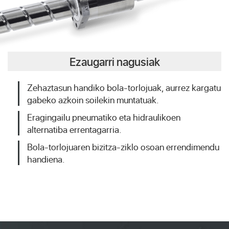
Ezaugarri nagusiak
Zehaztasun handiko bola-torlojuak, aurrez kargatu
gabeko azkoin soilekin muntatuak.
Eragingailu pneumatiko eta hidraulikoen
alternatiba errentagarria.
Bola-torlojuaren bizitza-ziklo osoan errendimendu
handiena.