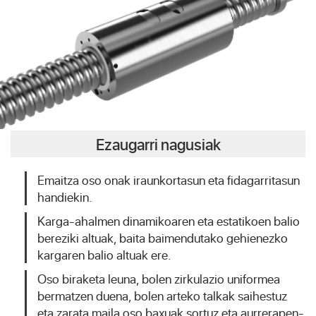
Ezaugarri nagusiak
Emaitza oso onak iraunkortasun eta fidagarritasun
handiekin.
Karga-ahalmen dinamikoaren eta estatikoen balio
bereziki altuak, baita baimendutako gehienezko
kargaren balio altuak ere.
Oso biraketa leuna, bolen zirkulazio uniformea ​​
bermatzen duena, bolen arteko talkak saihestuz
eta zarata maila oso baxuak sortuz eta aurrerapen-