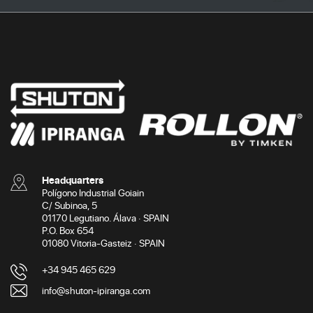
Headquarters
Polígono Industrial Goiain
C/ Subinoa, 5
01170 Legutiano. Álava · SPAIN
P.O. Box 654
01080 Vitoria-Gasteiz · SPAIN
+34 945 465 629
info@shuton-ipiranga.com