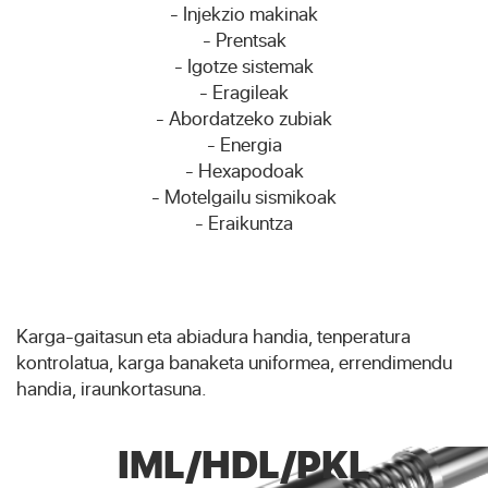
- Injekzio makinak
- Prentsak
- Igotze sistemak
- Eragileak
- Abordatzeko zubiak
- Energia
- Hexapodoak
- Motelgailu sismikoak
- Eraikuntza
Karga-gaitasun eta abiadura handia, tenperatura
kontrolatua, karga banaketa uniformea, errendimendu
handia, iraunkortasuna.
IML/HDL/PKL