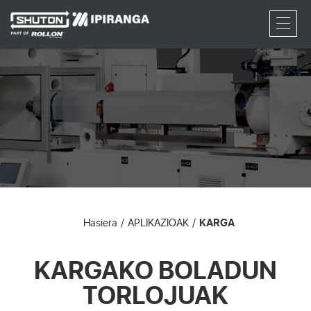
RFQ
Hasiera
APLIKAZIOAK
KARGA
KARGAKO BOLADUN
TORLOJUAK