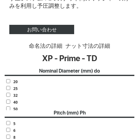
みを利用し予圧調整します。
お問い合わせ
命名法の詳細
ナット寸法の詳細
XP - Prime - TD
Nominal Diameter (mm) do
20
25
32
40
50
Pitch (mm) Ph
63
70
5
80
6
100
8