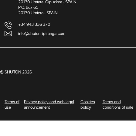
20130 Urnieta. Gipuzkoa · SPAIN
P.O. Box 65
20130 Urnieta · SPAIN
+34 943 336 370
info@shuton-ipiranga.com
© SHUTON 2026
Terms of
Privacy policy and web legal
Cookies
Terms and
use
announcement
policy
conditions of sale