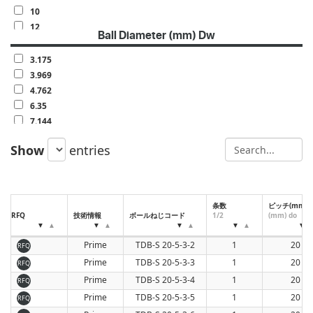
10
12
Ball Diameter (mm) Dw
15
16
3.175
20
3.969
4.762
6.35
7.144
7.938
Show
entries
9.525
条数
ピッチ(mm)
RFQ
技術情報
ボールねじコード
1/2
(mm) do
Prime
TDB-S 20-5-3-2
1
20
RFQ
Prime
TDB-S 20-5-3-3
1
20
RFQ
Prime
TDB-S 20-5-3-4
1
20
RFQ
Prime
TDB-S 20-5-3-5
1
20
RFQ