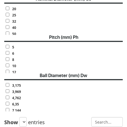
20
25
32
40
50
Pitch (mm) Ph
63
70
5
80
6
100
8
10
12
Ball Diameter (mm) Dw
15
16
3,175
20
3,969
4,762
6,35
7,144
7,938
Show
entries
9,525