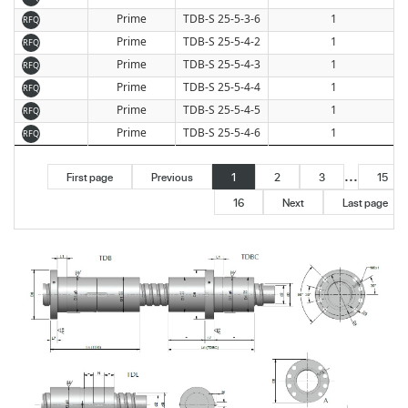
Prime
TDB-S 25-5-3-6
1
RFQ
Prime
TDB-S 25-5-4-2
1
RFQ
Prime
TDB-S 25-5-4-3
1
RFQ
Prime
TDB-S 25-5-4-4
1
RFQ
Prime
TDB-S 25-5-4-5
1
RFQ
Prime
TDB-S 25-5-4-6
1
RFQ
...
First page
Previous
1
2
3
15
16
Next
Last page