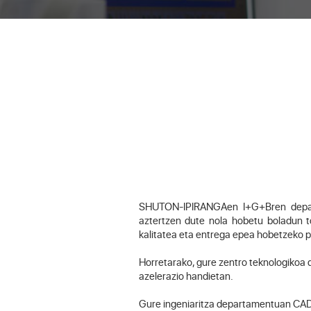
SHUTON-IPIRANGAen I+G+Bren departa
aztertzen dute nola hobetu boladun tor
kalitatea eta entrega epea hobetzeko pr
Horretarako, gure zentro teknologikoa 
azelerazio handietan.
Gure ingeniaritza departamentuan CAD-