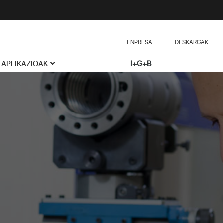
ENPRESA
DESKARGAK
APLIKAZIOAK
I+G+B