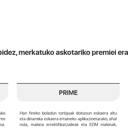
idez, merkatuko askotariko premiei era
PRIME
uko
Hari fineko boladun torlojuak doitasun eskaera altu
nte
eta dinamika eskaera ertaineko aplikazioetarako, ahal
oa.
nola, makina errektifikatzaileak eta EDM makinak,