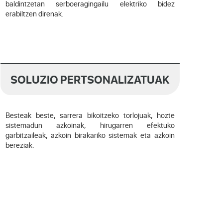
baldintzetan serboeragingailu elektriko bidez
erabiltzen direnak.
SOLUZIO PERTSONALIZATUAK
Besteak beste, sarrera bikoitzeko torlojuak, hozte
sistemadun azkoinak, hirugarren efektuko
garbitzaileak, azkoin birakariko sistemak eta azkoin
bereziak.