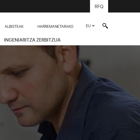
RFQ
EU
ALBISTEAK
HARREMANETARAKO
INGENIARITZA ZERBITZUA