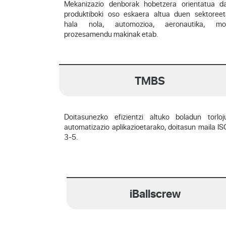
Mekanizazio denborak hobetzera orientatua d
produktiboki oso eskaera altua duen sektoreet
hala nola, automozioa, aeronautika, mo
prozesamendu makinak etab.
TMBS
Doitasunezko efizientzi altuko boladun torloj
automatizazio aplikazioetarako, doitasun maila IS
3-5.
iBallscrew