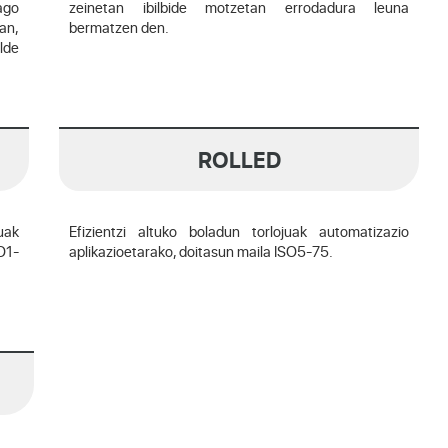
ago
zeinetan ibilbide motzetan errodadura leuna
an,
bermatzen den.
lde
ROLLED
uak
Efizientzi altuko boladun torlojuak automatizazio
O1-
aplikazioetarako, doitasun maila ISO5-75.