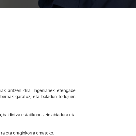
 aritzen dira. Ingeniariek etengabe
 berriak garatuz, eta boladun torlojuen
 baldintza estatikoan zein abiadura eta
ra eta eraginkorra emateko.