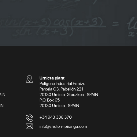
Urnieta plant
Polígono Industrial Erratzu
Parcela G3. Pabellón 221
AIN
20130 Urnieta. Gipuzkoa · SPAIN
P.O. Box 65
IN
20130 Urnieta · SPAIN
+34 943 336 370
info@shuton-ipiranga.com