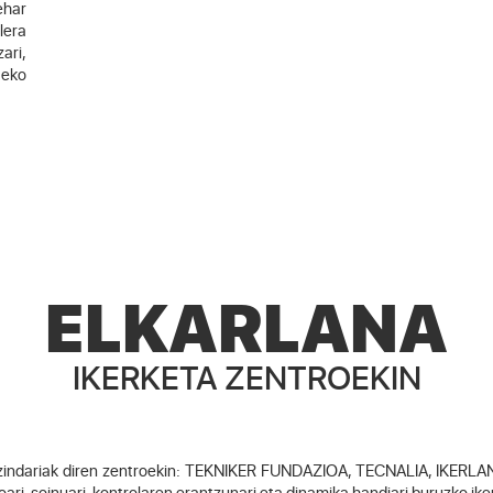
ehar
lera
ari,
teko
ELKARLANA
IKERKETA ZENTROEKIN
indariak diren zentroekin: TEKNIKER FUNDAZIOA, TECNALIA, IKERLAN 
oari, soinuari, kontrolaren erantzunari eta dinamika handiari buruzko ik