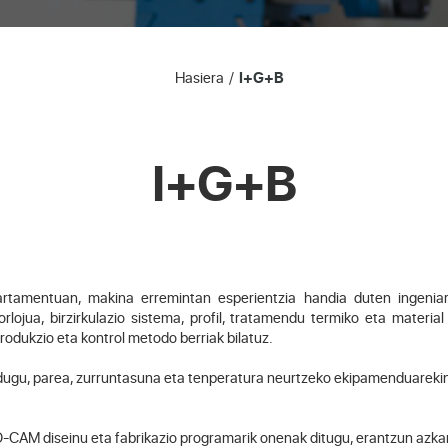
Hasiera
I+G+B
I+G+B
mentuan, makina erremintan esperientzia handia duten ingeniariak
lojua, birzirkulazio sistema, profil, tratamendu termiko eta material
odukzio eta kontrol metodo berriak bilatuz.
dugu, parea, zurruntasuna eta tenperatura neurtzeko ekipamenduarekin,
CAM diseinu eta fabrikazio programarik onenak ditugu, erantzun azkar