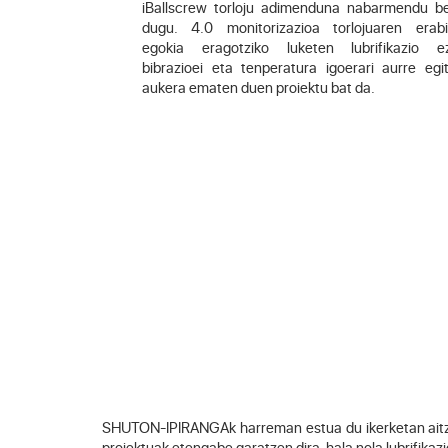
iBallscrew torloju adimenduna nabarmendu b
dugu. 4.0 monitorizazioa torlojuaren erabi
egokia eragotziko luketen lubrifikazio ez
bibrazioei eta tenperatura igoerari aurre egi
aukera ematen duen proiektu bat da.
SHUTON-IPIRANGAk harreman estua du ikerketan aitz
proiektuak etengabe garatzen dira, hala nola lubrifikazi