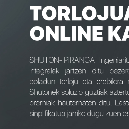
TORLOJU
ONLINE K
SHUTON-IPIRANGA Ingeniaritza
integralak jartzen ditu bezer
boladun torloju eta erabilera
Shutonek soluzio guztiak aztert
premiak hautematen ditu. Laste
sinplifikatua jarriko dugu zuen e