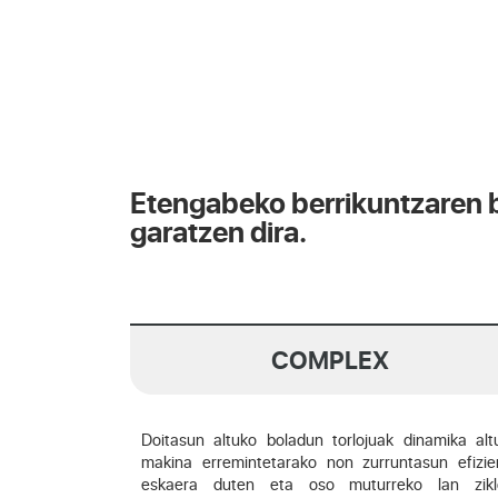
Etengabeko berrikuntzaren b
garatzen dira.
COMPLEX
Doitasun altuko boladun torlojuak dinamika alt
makina erremintetarako non zurruntasun efizie
eskaera duten eta oso muturreko lan zikl