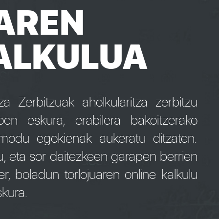
AREN
ALKULUA
 Zerbitzuak aholkularitza zerbitzu
oen eskura, erabilera bakoitzerako
 modu egokienak aukeratu ditzaten.
u, eta sor daitezkeen garapen berrien
r, boladun torlojuaren online kalkulu
skura.