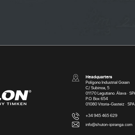
Headquarters
Polígono Industrial Goiain
C/ Subinoa, 5
01170 Legutiano. Álava · SP
P.O. Box 654
01080 Vitoria-Gasteiz · SPA
+34 945 465 629
info@shuton-ipiranga.com