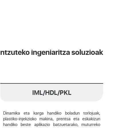
ntzuteko ingeniaritza soluzioak
IML/HDL/PKL
Dinamika eta karga handiko boladun torlojuak,
plastiko-injekzioko makina, prentsa eta eskakizun
handiko beste aplikazio batzuetarako, muturreko