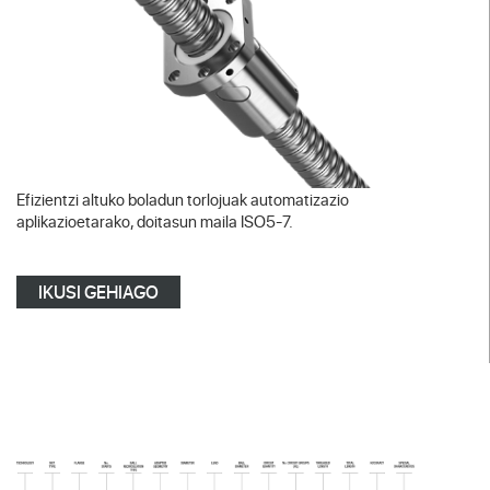
Efizientzi altuko boladun torlojuak automatizazio
aplikazioetarako, doitasun maila ISO5-7.
IKUSI GEHIAGO