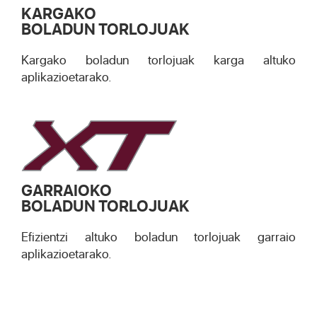
KARGAKO
BOLADUN TORLOJUAK
Kargako boladun torlojuak karga altuko
aplikazioetarako.
GARRAIOKO
BOLADUN TORLOJUAK
Efizientzi altuko boladun torlojuak garraio
aplikazioetarako.