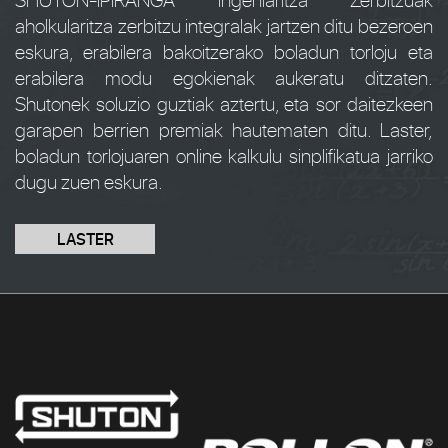
aholkularitza zerbitzu integralak jartzen ditu bezeroen
eskura, erabilera bakoitzerako boladun torloju eta
erabilera modu egokienak aukeratu ditzaten.
Shutonek soluzio guztiak aztertu, eta sor daitezkeen
garapen berrien premiak hautematen ditu. Laster,
boladun torlojuaren online kalkulu sinplifikatua jarriko
dugu zuen eskura.
LASTER