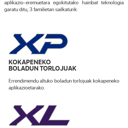
aplikazio-eremuetara egokitutako hainbat teknologia
garatu ditu, 3 familietan sailkaturik.
KOKAPENEKO
BOLADUN TORLOJUAK
Errendimendu altuko boladun torlojuak kokapeneko
aplikazioetarako.