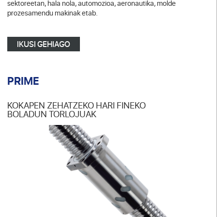
sektoreetan, hala nola, automozioa, aeronautika, molde
prozesamendu makinak etab.
IKUSI GEHIAGO
PRIME
KOKAPEN ZEHATZEKO HARI FINEKO
BOLADUN TORLOJUAK