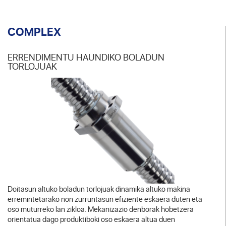
COMPLEX
ERRENDIMENTU HAUNDIKO BOLADUN
TORLOJUAK
Doitasun altuko boladun torlojuak dinamika altuko makina
erremintetarako non zurruntasun efiziente eskaera duten eta
oso muturreko lan zikloa. Mekanizazio denborak hobetzera
orientatua dago produktiboki oso eskaera altua duen