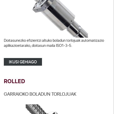
Doitasunezko efizientzi altuko boladun torlojuak automatizazio
aplikazioetarako, doitasun maila ISO1-3-5.
IKUSI GEHIAGO
ROLLED
GARRAIOKO BOLADUN TORLOJUAK