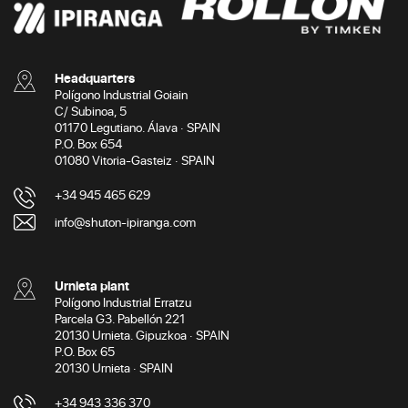
Headquarters
Polígono Industrial Goiain
C/ Subinoa, 5
01170 Legutiano. Álava · SPAIN
P.O. Box 654
01080 Vitoria-Gasteiz · SPAIN
+34 945 465 629
info@shuton-ipiranga.com
Urnieta plant
Polígono Industrial Erratzu
Parcela G3. Pabellón 221
20130 Urnieta. Gipuzkoa · SPAIN
P.O. Box 65
20130 Urnieta · SPAIN
+34 943 336 370