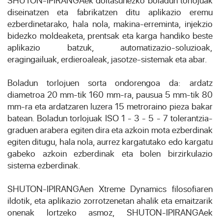
SHUTON-IPIRANGAek doitasunezko boladun torlojuak
diseinatzen eta fabrikatzen ditu aplikazio eremu
ezberdinetarako, hala nola, makina-erreminta, injekzio
bidezko moldeaketa, prentsak eta karga handiko beste
aplikazio batzuk, automatizazio-soluzioak,
eragingailuak, erdieroaleak, jasotze-sistemak eta abar.
Boladun torlojuen sorta ondorengoa da: ardatz
diametroa 20 mm-tik 160 mm-ra, pausua 5 mm-tik 80
mm-ra eta ardatzaren luzera 15 metroraino pieza bakar
batean. Boladun torlojuak ISO 1 - 3 - 5 - 7 tolerantzia-
graduen arabera egiten dira eta azkoin mota ezberdinak
egiten ditugu, hala nola, aurrez kargatutako edo kargatu
gabeko azkoin ezberdinak eta bolen birzirkulazio
sistema ezberdinak.
SHUTON-IPIRANGAen Xtreme Dynamics filosofiaren
ildotik, eta aplikazio zorrotzenetan ahalik eta emaitzarik
onenak lortzeko asmoz, SHUTON-IPIRANGAek