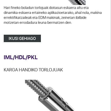
Hari fineko boladun torlojuak doitasun eskaera altu eta
dinamika eskaera ertaineko aplikazioetarako, ahal nola, makina
errektifikatzaileak eta EDM makinak, zeinetan ibilbide
motzetan errodadura leuna bermatzen den.
IKUSI GEHIAGO
IML/HDL/PKL
KARGA HANDIKO TORLOJUAK