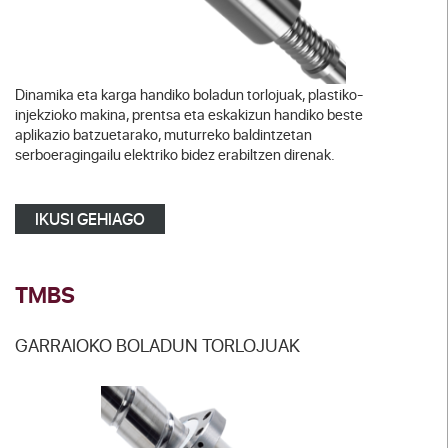
Dinamika eta karga handiko boladun torlojuak, plastiko-
injekzioko makina, prentsa eta eskakizun handiko beste
aplikazio batzuetarako, muturreko baldintzetan
serboeragingailu elektriko bidez erabiltzen direnak.
IKUSI GEHIAGO
TMBS
GARRAIOKO BOLADUN TORLOJUAK