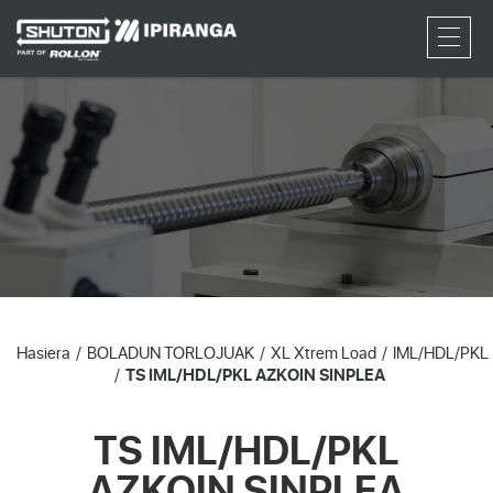
RFQ
Hasiera
BOLADUN TORLOJUAK
XL Xtrem Load
IML/HDL/PKL
TS IML/HDL/PKL AZKOIN SINPLEA
TS IML/HDL/PKL
AZKOIN SINPLEA