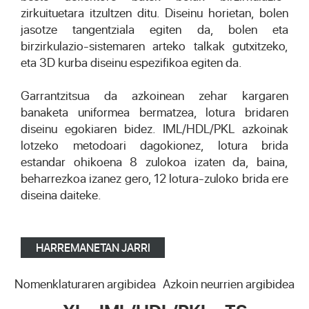
zirkuituetara itzultzen ditu. Diseinu horietan, bolen
jasotze tangentziala egiten da, bolen eta
birzirkulazio-sistemaren arteko talkak gutxitzeko,
eta 3D kurba diseinu espezifikoa egiten da.
Garrantzitsua da azkoinean zehar kargaren
banaketa uniformea bermatzea, lotura bridaren
diseinu egokiaren bidez. IML/HDL/PKL azkoinak
lotzeko metodoari dagokionez, lotura brida
estandar ohikoena 8 zulokoa izaten da, baina,
beharrezkoa izanez gero, 12 lotura-zuloko brida ere
diseina daiteke.
HARREMANETAN JARRI
Nomenklaturaren argibidea
Azkoin neurrien argibidea