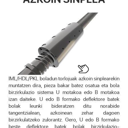
IML/HDL/PKL boladun torlojuak azkoin sinplearekin
muntatzen dira, pieza bakar batez osatua eta bola
birzirkulazio sistema U motakoa edo B motakoa
izan daiteke. U edo B formako deflektore batek
bolak leunki bideratzen ditu norabide
tangentzialean, azkoinean zehar dagoen
birzirkulatzeko zulorantz. Gero, U edo B formako
beste deflektore batek bolak birzirkulazio-