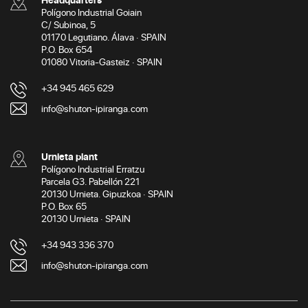
Polígono Industrial Goiain
C/ Subinoa, 5
01170 Legutiano. Álava · SPAIN
P.O. Box 654
01080 Vitoria-Gasteiz · SPAIN
+34 945 465 629
info@shuton-ipiranga.com
Urnieta plant
Polígono Industrial Erratzu
Parcela G3. Pabellón 221
20130 Urnieta. Gipuzkoa · SPAIN
P.O. Box 65
20130 Urnieta · SPAIN
+34 943 336 370
info@shuton-ipiranga.com