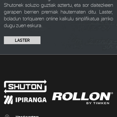
Shutonek soluzio guztiak aztertu, eta sor daitezkeen
garapen berrien premiak hautematen ditu. Laster,
boladun torlojuaren online kalkulu sinplifikatua jarriko
dugu zuen eskura.
LASTER
Headquarters