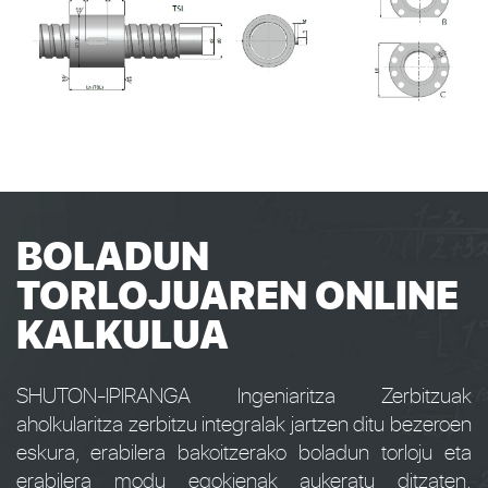
BOLADUN
TORLOJUAREN ONLINE
KALKULUA
SHUTON-IPIRANGA Ingeniaritza Zerbitzuak
aholkularitza zerbitzu integralak jartzen ditu bezeroen
eskura, erabilera bakoitzerako boladun torloju eta
erabilera modu egokienak aukeratu ditzaten.