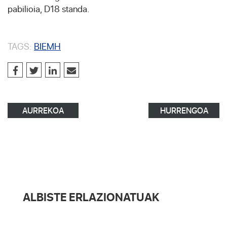
pabilioia, D18 standa.
TAGS:
BIEMH
AURREKOA
HURRENGOA
ALBISTE ERLAZIONATUAK