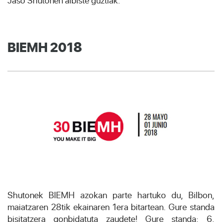
Jaso Shutonen albiste guztiak.
BIEMH 2018
Shutonek BIEMH azokan parte hartuko du, Bilbon,
maiatzaren 28tik ekainaren 1era bitartean. Gure standa
bisitatzera gonbidatuta zaudete! Gure standa: 6.