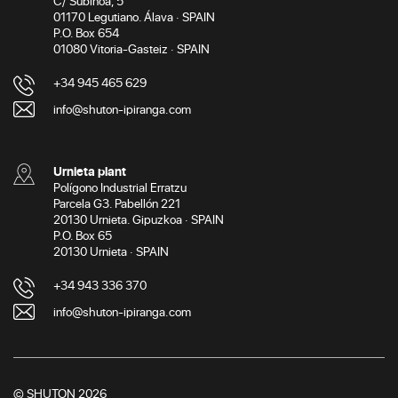
C/ Subinoa, 5
01170 Legutiano. Álava · SPAIN
P.O. Box 654
01080 Vitoria-Gasteiz · SPAIN
+34 945 465 629
info@shuton-ipiranga.com
Urnieta plant
Polígono Industrial Erratzu
Parcela G3. Pabellón 221
20130 Urnieta. Gipuzkoa · SPAIN
P.O. Box 65
20130 Urnieta · SPAIN
+34 943 336 370
info@shuton-ipiranga.com
© SHUTON 2026