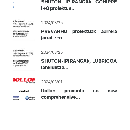
SHUTON IPIRANGAk COHIPRE
I+G proiektua...
2024/03/25
PREVARHU proiektuak aurrera
jarraitzen...
2024/03/25
SHUTON-IPIRANGAk, LUBRICOA
lankidetza...
2024/03/01
Rollon presents its new
comprehensive...