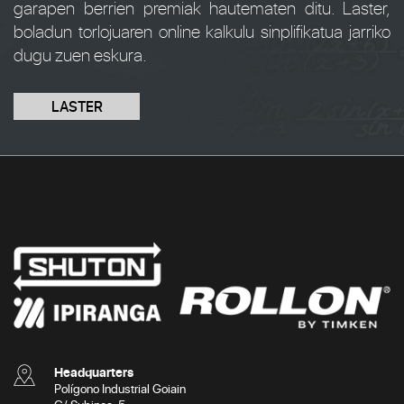
garapen berrien premiak hautematen ditu. Laster,
boladun torlojuaren online kalkulu sinplifikatua jarriko
dugu zuen eskura.
LASTER
Headquarters
Polígono Industrial Goiain