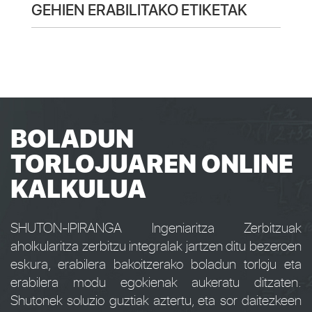
GEHIEN ERABILITAKO ETIKETAK
BOLADUN
TORLOJUAREN ONLINE
KALKULUA
SHUTON-IPIRANGA Ingeniaritza Zerbitzuak
aholkularitza zerbitzu integralak jartzen ditu bezeroen
eskura, erabilera bakoitzerako boladun torloju eta
erabilera modu egokienak aukeratu ditzaten.
Shutonek soluzio guztiak aztertu, eta sor daitezkeen