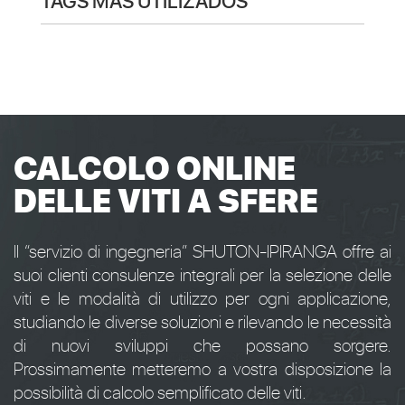
TAGS MÁS UTILIZADOS
CALCOLO ONLINE
DELLE VITI A SFERE
Il “servizio di ingegneria” SHUTON-IPIRANGA offre ai
suoi clienti consulenze integrali per la selezione delle
viti e le modalità di utilizzo per ogni applicazione,
studiando le diverse soluzioni e rilevando le necessità
di nuovi sviluppi che possano sorgere.
Prossimamente metteremo a vostra disposizione la
possibilità di calcolo semplificato delle viti.