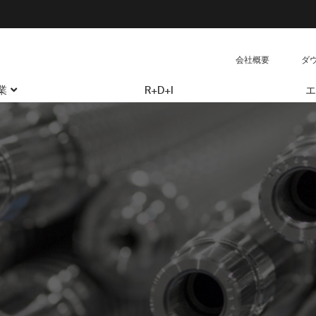
会社概要
ダ
業
R+D+I
エ