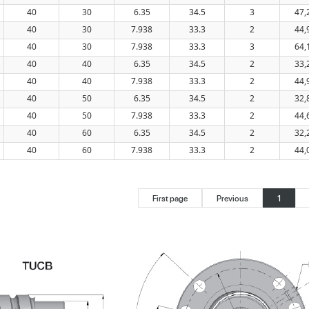
40
30
6.35
34.5
3
47,
40
30
7.938
33.3
2
44,
40
30
7.938
33.3
3
64,
40
40
6.35
34.5
2
33,
40
40
7.938
33.3
2
44,
40
50
6.35
34.5
2
32,
40
50
7.938
33.3
2
44,
40
60
6.35
34.5
2
32,
40
60
7.938
33.3
2
44,
First page
Previous
1