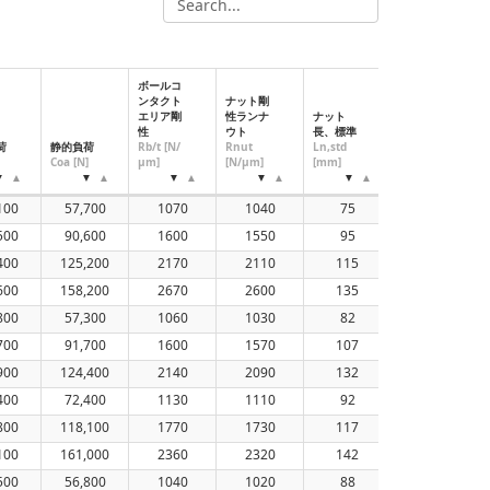
ボールコ
ンタクト
ナット剛
エリア剛
性ランナ
ナット
性
ウト
長、標準
ナット
荷
静的負荷
Rb/t [N/
Rnut
Ln,std
径, 標準
Coa [N]
μm]
[N/μm]
[mm]
(mm)
100
57,700
1070
1040
75
65
500
90,600
1600
1550
95
65
400
125,200
2170
2110
115
65
600
158,200
2670
2600
135
65
800
57,300
1060
1030
82
65
700
91,700
1600
1570
107
65
900
124,400
2140
2090
132
65
400
72,400
1130
1110
92
70
800
118,100
1770
1730
117
70
100
161,000
2360
2320
142
70
500
56,800
1040
1020
88
65