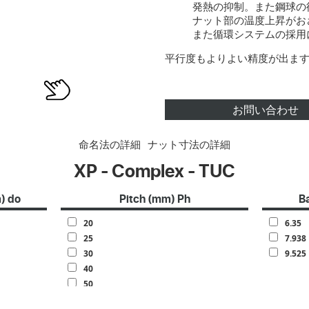
発熱の抑制。また鋼球の
ナット部の温度上昇がお
また循環システムの採用
平行度もよりよい精度が出ま
お問い合わせ
命名法の詳細
ナット寸法の詳細
XP - Complex - TUC
) do
Pitch (mm) Ph
B
20
6.35
25
7.938
30
9.525
40
50
60