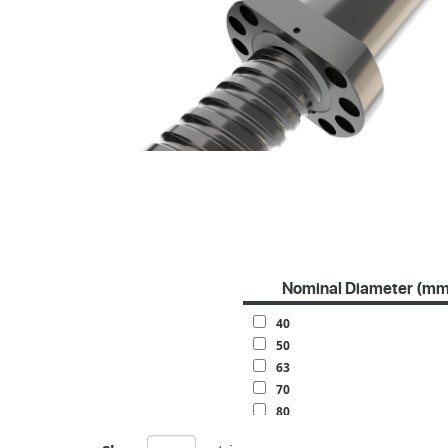
Nominal Diameter (mm
40
50
63
70
80
100