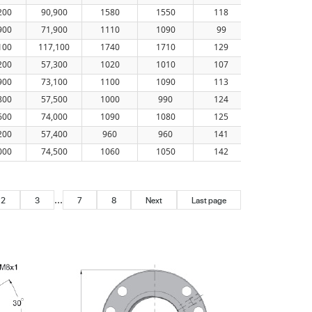
200
90,900
1580
1550
118
65
900
71,900
1110
1090
99
70
100
117,100
1740
1710
129
70
200
57,300
1020
1010
107
65
900
73,100
1100
1090
113
70
800
57,500
1000
990
124
65
600
74,000
1090
1080
125
70
200
57,400
960
960
141
65
000
74,500
1060
1050
142
70
...
2
3
7
8
Next
Last page