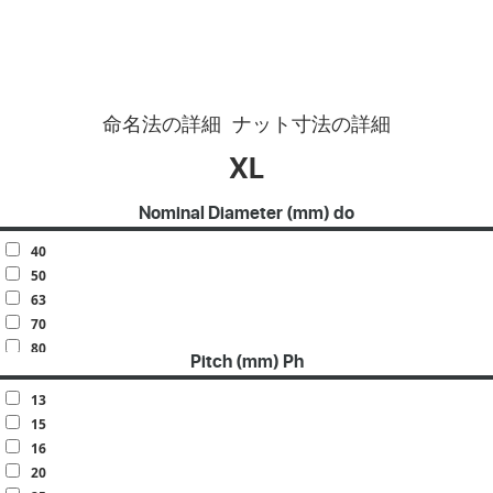
命名法の詳細
ナット寸法の詳細
XL
Nominal Diameter (mm) do
40
50
63
70
80
Pitch (mm) Ph
100
120
13
140
15
160
16
20