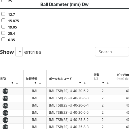
25
Ball Diameter (mm) Dw
30
32
12.7
40
15.875
50
19.05
60
25.4
6.35
7.938
Show
entries
9.525
条数
ピッチ(m
RFQ
技術情報
ボールねじコード
1/2
(mm) do
IML
IML TSB(2S)-U 40-20-6-2
2
4
RFQ
IML
IML TSB(2S)-U 40-20-6-3
2
4
RFQ
IML
IML TSB(2S)-U 40-20-6-4
2
4
RFQ
IML
IML TSB(2S)-U 40-20-6-5
2
4
RFQ
IML
IML TSB(2S)-U 40-25-8-2
2
4
RFQ
IML
IML TSB(2S)-U 40-25-8-3
2
4
RFQ