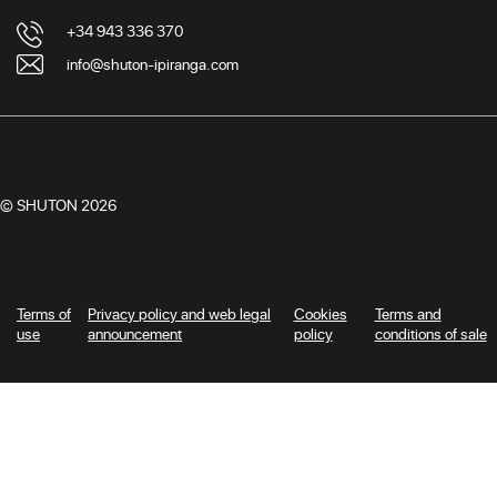
+34 943 336 370
info@shuton-ipiranga.com
© SHUTON 2026
Terms of
Privacy policy and web legal
Cookies
Terms and
use
announcement
policy
conditions of sale