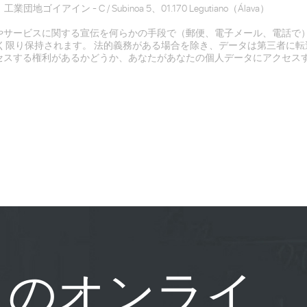
業団地ゴイアイン - C / Subinoa 5、01.170 Legutiano（Álava）
やサービスに関する宣伝を何らかの手段で（郵便、電子メール、電話で
く限り保持されます。 法的義務がある場合を除き、データは第三者に転
セスする権利があるかどうか、あなたがあなたの個人データにアクセス
じのオンライ