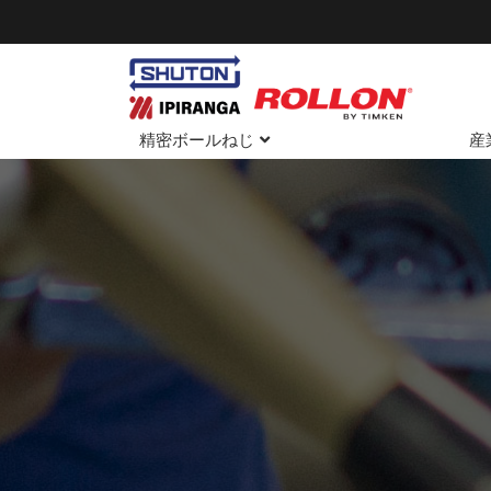
精密ボールねじ
産