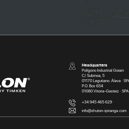
Headquarters
Polígono Industrial Goiain
C/ Subinoa, 5
01170 Legutiano. Álava · SP
P.O. Box 654
01080 Vitoria-Gasteiz · SPA
+34 945 465 629
info@shuton-ipiranga.com