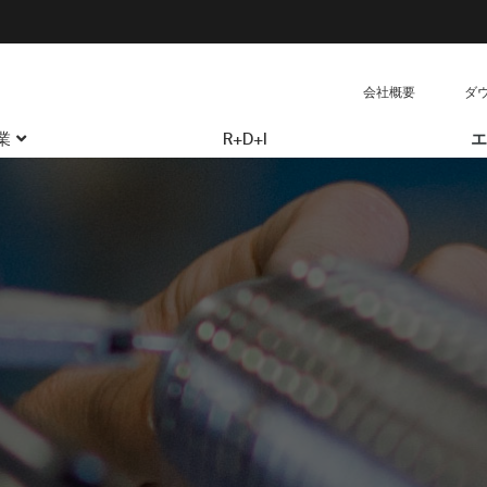
会社概要
ダ
業
R+D+I
エ