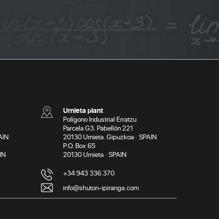
Urnieta plant
Polígono Industrial Erratzu
Parcela G3. Pabellón 221
AIN
20130 Urnieta. Gipuzkoa · SPAIN
P.O. Box 65
IN
20130 Urnieta · SPAIN
+34 943 336 370
info@shuton-ipiranga.com