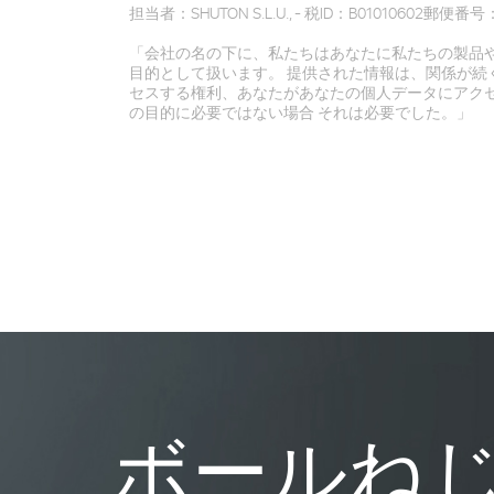
担当者：SHUTON S.L.U., - 税ID：B01010602郵便番号：工
「会社の名の下に、私たちはあなたに私たちの製品
目的として扱います。 提供された情報は、関係が続
セスする権利、あなたがあなたの個人データにアク
の目的に必要ではない場合 それは必要でした。」
ボールね