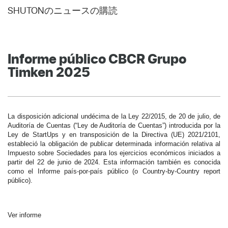
SHUTONのニュースの購読
Informe público CBCR Grupo
Timken 2025
La disposición adicional undécima de la Ley 22/2015, de 20 de julio, de
Auditoría de Cuentas (“Ley de Auditoría de Cuentas”) introducida por la
Ley de StartUps y en transposición de la Directiva (UE) 2021/2101,
estableció la obligación de publicar determinada información relativa al
Impuesto sobre Sociedades para los ejercicios económicos iniciados a
partir del 22 de junio de 2024. Esta información también es conocida
como el Informe país-por-país público (o Country-by-Country report
público).
Ver informe