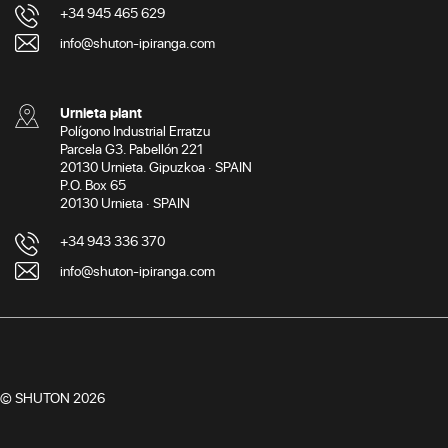
+34 945 465 629
info@shuton-ipiranga.com
Urnieta plant
Polígono Industrial Erratzu
Parcela G3. Pabellón 221
20130 Urnieta. Gipuzkoa · SPAIN
P.O. Box 65
20130 Urnieta · SPAIN
+34 943 336 370
info@shuton-ipiranga.com
© SHUTON 2026