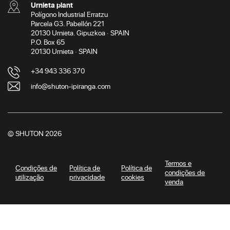
Urnieta plant
Polígono Industrial Erratzu
Parcela G3. Pabellón 221
20130 Urnieta. Gipuzkoa · SPAIN
P.O. Box 65
20130 Urnieta · SPAIN
+34 943 336 370
info@shuton-ipiranga.com
© SHUTON 2026
Termos e
Condições de
Política de
Política de
condições de
utilização
privacidade
cookies
venda