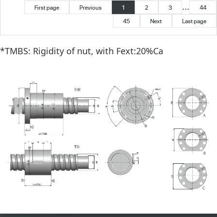
...
First page
Previous
1
2
3
44
45
Next
Last page
*TMBS: Rigidity of nut, with Fext:20%Ca