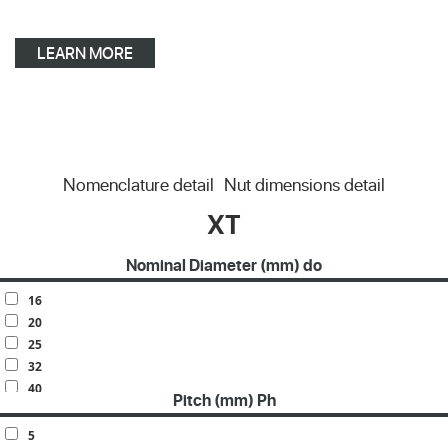
LEARN MORE
Nomenclature detail
Nut dimensions detail
XT
Nominal Diameter (mm) do
16
20
25
32
40
Pitch (mm) Ph
50
63
5