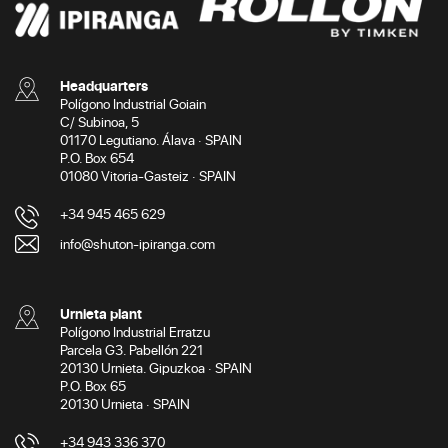
Headquarters
Polígono Industrial Goiain
C/ Subinoa, 5
01170 Legutiano. Álava · SPAIN
P.O. Box 654
01080 Vitoria-Gasteiz · SPAIN
+34 945 465 629
info@shuton-ipiranga.com
Urnieta plant
Polígono Industrial Erratzu
Parcela G3. Pabellón 221
20130 Urnieta. Gipuzkoa · SPAIN
P.O. Box 65
20130 Urnieta · SPAIN
+34 943 336 370