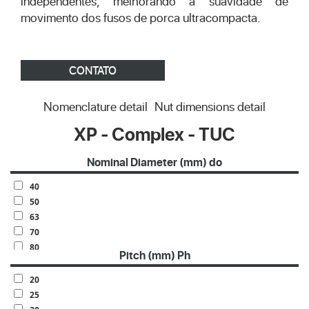
independentes, melhorando a suavidade de
movimento dos fusos de porca ultracompacta.
CONTATO
Nomenclature detail
Nut dimensions detail
XP - Complex - TUC
Nominal Diameter (mm) do
40
50
63
70
80
Pitch (mm) Ph
100
20
25