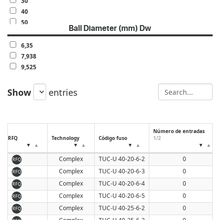
30
40
50
Ball Diameter (mm) Dw
60
6,35
7,938
9,525
Show
entries
Número de entradas
RFQ
Technology
Código fuso
1/2
Complex
TUC-U 40-20-6-2
0
RFQ
Complex
TUC-U 40-20-6-3
0
RFQ
Complex
TUC-U 40-20-6-4
0
RFQ
Complex
TUC-U 40-20-6-5
0
RFQ
Complex
TUC-U 40-25-6-2
0
RFQ