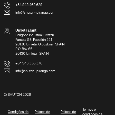
+34 945 465 629
info@shuton-ipiranga.com
Urnieta plant
Polígono Industrial Erratzu
Parcela G3. Pabellón 221
20130 Urnieta. Gipuzkoa · SPAIN
P.O. Box 65
20130 Urnieta · SPAIN
+34 943 336 370
info@shuton-ipiranga.com
© SHUTON 2026
Termos e
Condições de
Política de
Política de
condições de