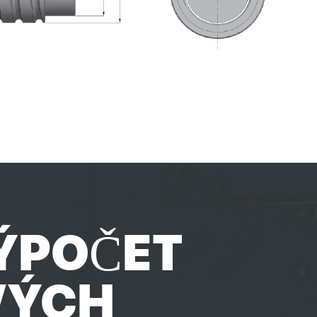
ÝPOČET
VÝCH