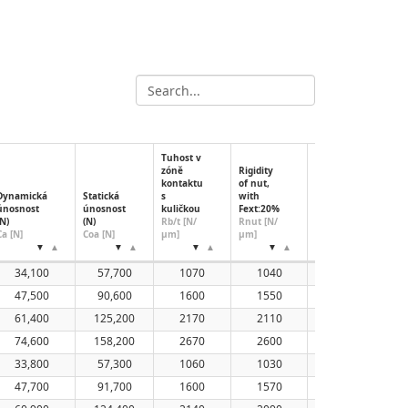
Tuhost v
zóně
Rigidity
kontaktu
of nut,
Dynamická
Statická
s
with
Nut
Prů
únosnost
únosnost
kuličkou
Fext:20%
length
mati
(N)
(N)
Rb/t [N/
Rnut [N/
Ln,std
stan
Ca [N]
Coa [N]
μm]
μm]
[mm]
(mm
34,100
57,700
1070
1040
75
47,500
90,600
1600
1550
95
61,400
125,200
2170
2110
115
74,600
158,200
2670
2600
135
33,800
57,300
1060
1030
82
47,700
91,700
1600
1570
107