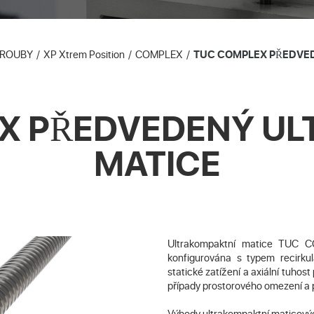
ŠROUBY
XP Xtrem Position
COMPLEX
TUC COMPLEX PŘEDVE
X PŘEDVEDENÝ U
MATICE
Ultrakompaktní matice TUC C
konfigurována s typem recirku
statické zatížení a axiální tuhos
případy prostorového omezení a
Výhody ultrakompaktní maticový