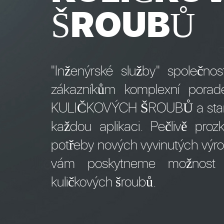
ŠROUBŮ
"Inženýrské služby" společn
zákazníkům komplexní pora
KULIČKOVÝCH ŠROUBŮ a stanove
každou aplikaci. Pečlivě pr
potřeby nových vyvinutých výro
vám poskytneme možnost o
kuličkových šroubů.