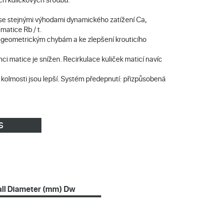
, se stejnými výhodami dynamického zatížení Ca,
matice Rb / t.
 geometrickým chybám a ke zlepšení krouticího
ci matice je snížen. Recirkulace kuliček maticí navíc
 kolmosti jsou lepší. Systém předepnutí: přizpůsobená
S
all Diameter (mm) Dw