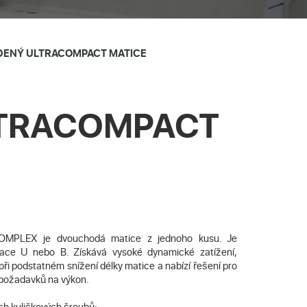
DENÝ ULTRACOMPACT MATICE
LTRACOMPACT
OMPLEX je dvouchodá matice z jednoho kusu. Je
lace U nebo B. Získává vysoké dynamické zatížení,
t při podstatném snížení délky matice a nabízí řešení pro
 požadavků na výkon.
ch kuličkových šroubů: