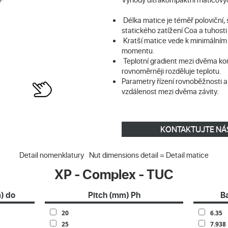
Délka matice je téměř poloviční
statického zatížení Coa a tuhosti 
Kratší matice vede k minimálním
momentu.
Teplotní gradient mezi dvěma kon
rovnoměrněji rozděluje teplotu.
Parametry řízení rovnoběžnosti a
vzdálenost mezi dvěma závity.
KONTAKTUJTE NÁ
Detail nomenklatury
Nut dimensions detail = Detail matice
XP - Complex - TUC
) do
Pitch (mm) Ph
B
20
6.35
25
7.938