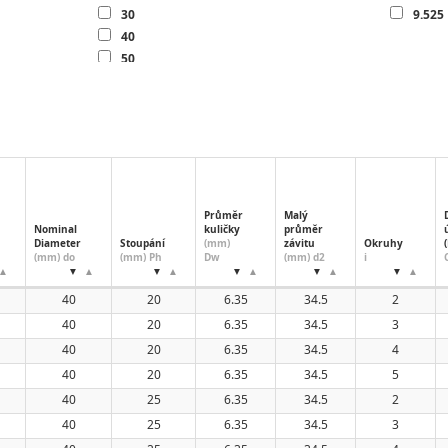
30
9.525
40
50
60
Průměr
Malý
Nominal
kuličky
průměr
Diameter
Stoupání
(mm)
závitu
Okruhy
(mm) do
(mm) Ph
Dw
(mm) d2
i
40
20
6.35
34.5
2
40
20
6.35
34.5
3
40
20
6.35
34.5
4
40
20
6.35
34.5
5
40
25
6.35
34.5
2
40
25
6.35
34.5
3