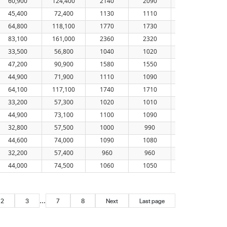
60,900
124,400
2140
2090
132
45,400
72,400
1130
1110
92
64,800
118,100
1770
1730
117
83,100
161,000
2360
2320
142
33,500
56,800
1040
1020
88
47,200
90,900
1580
1550
118
44,900
71,900
1110
1090
99
64,100
117,100
1740
1710
129
33,200
57,300
1020
1010
107
44,900
73,100
1100
1090
113
32,800
57,500
1000
990
124
44,600
74,000
1090
1080
125
32,200
57,400
960
960
141
44,000
74,500
1060
1050
142
...
2
3
7
8
Next
Last page