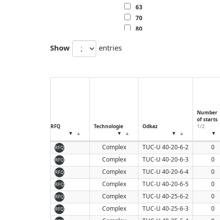
63
70
80
100
Show
entries
Number
of starts
RFQ
Technologie
Odkaz
1/2
Complex
TUC-U 40-20-6-2
0
RFQ
Complex
TUC-U 40-20-6-3
0
RFQ
Complex
TUC-U 40-20-6-4
0
RFQ
Complex
TUC-U 40-20-6-5
0
RFQ
Complex
TUC-U 40-25-6-2
0
RFQ
Complex
TUC-U 40-25-6-3
0
RFQ