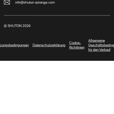
info@shuton-ipiranga.com
© SHUTON 2026
Allgemeine
Cookie-
zungsbedingungen
Datenschutzerklärung
Geschäftsbedin
Richtlinien
für den Verkauf