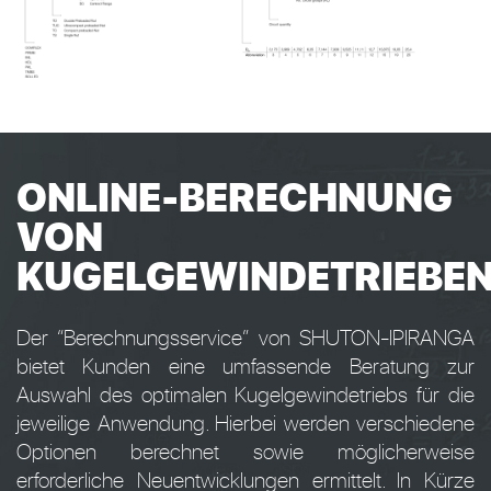
ONLINE-BERECHNUNG
VON
KUGELGEWINDETRIEBE
Der “Berechnungsservice” von SHUTON-IPIRANGA
bietet Kunden eine umfassende Beratung zur
Auswahl des optimalen Kugelgewindetriebs für die
jeweilige Anwendung. Hierbei werden verschiedene
Optionen berechnet sowie möglicherweise
erforderliche Neuentwicklungen ermittelt. In Kürze