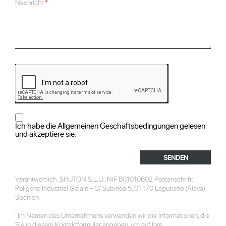
Nachricht
Ich habe die Allgemeinen Geschäftsbedingungen gelesen
und akzeptiere sie.
SENDEN
Verantwortlich: SHUTON S.L.U., NIF B01010602 Postanschrift:
Polígono Industrial Goiain - C/ Subinoa 5, 01.170 Legutiano (Álava),
Spanien
"Im Namen des Unternehmens verwenden wir die Informationen, die
Sie in diesem Kontaktformular angeben, um auf Ihre