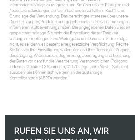
Informationsanfrage zu reagieren und Sie über unsere Produkte und
/ oder Dienstleistungen auf dem Laufenden zu halten. Rechtliche
Grundlage der Verwendung: Das berechtigte Interesse über unsere
Dienstleistungen, Produkte und gegebenenfalls Ihre Zustimmung zu
informieren. Aufbewahrungsfristen: Die angegebenen Daten werden
gespeichert, solange Sie nicht die Einstellung dieser Tätigkeit
verlangen. Empfänger: Eine Weitergabe der Daten an Dritte erfolgt
nicht, es sei denn, es besteht eine gesetzliche Verpflichtung. Rechte:
Sie können Ihre Einwilligung widerrufen und Ihre Rechte auf Zugang,
Berichtigung, Widerspruch, Begrenzung, Übertragung und Löschung
der Daten vor dem für die Verarbeitung Verantwortlichen (Polígono
Industrial Goiain - C/ Subinoa 5, 01.170 Legutiano (Álava), Spanien)
ausüben; Sie können sich weiterin an die zuständige
Kontrollbehörde (AEPD) wenden."
RUFEN SIE UNS AN, WIR