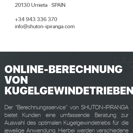
20130 Urnieta · SPAIN
+34 943 336 370
info@shuton-ipiranga.com
ONLINE-BERECHNUNG
VON
KUGELGEWINDETRIEBE
Der “Berechnungsservice” von SHUTON-IPIRANGA
bietet Kunden eine umfassende Beratung zur
Auswahl des optimalen Kugelgewindetriebs für die
jeweilige Anwendung. Hierbei werden verschiedene