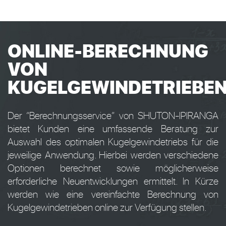
ONLINE-BERECHNUNG
VON
KUGELGEWINDETRIEBE
Der “Berechnungsservice” von SHUTON-IPIRANGA
bietet Kunden eine umfassende Beratung zur
Auswahl des optimalen Kugelgewindetriebs für die
jeweilige Anwendung. Hierbei werden verschiedene
Optionen berechnet sowie möglicherweise
erforderliche Neuentwicklungen ermittelt. In Kürze
werden wie eine vereinfachte Berechnung von
Kugelgewindetrieben online zur Verfügung stellen.