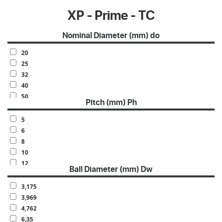
XP - Prime - TC
Nominal Diameter (mm) do
20
25
32
40
50
Pitch (mm) Ph
63
70
5
80
6
100
8
10
12
Ball Diameter (mm) Dw
15
16
3,175
20
3,969
4,762
6,35