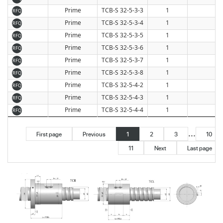
Prime
TCB-S 32-5-3-3
1
3
RFQ
Prime
TCB-S 32-5-3-4
1
3
RFQ
Prime
TCB-S 32-5-3-5
1
3
RFQ
Prime
TCB-S 32-5-3-6
1
3
RFQ
Prime
TCB-S 32-5-3-7
1
3
RFQ
Prime
TCB-S 32-5-3-8
1
3
RFQ
Prime
TCB-S 32-5-4-2
1
3
RFQ
Prime
TCB-S 32-5-4-3
1
3
RFQ
Prime
TCB-S 32-5-4-4
1
3
RFQ
...
First page
Previous
1
2
3
10
11
Next
Last page