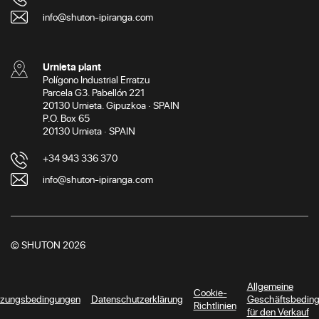
info@shuton-ipiranga.com
Urnieta plant
Polígono Industrial Erratzu
Parcela G3. Pabellón 221
20130 Urnieta. Gipuzkoa · SPAIN
P.O. Box 65
20130 Urnieta · SPAIN
+34 943 336 370
info@shuton-ipiranga.com
© SHUTON 2026
Allgemeine
Cookie-
zungsbedingungen
Datenschutzerklärung
Geschäftsbedin
Richtlinien
für den Verkauf