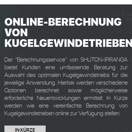
ONLINE-BERECHNUNG
VON
KUGELGEWINDETRIEBE
Der “Berechnungsservice” von SHUTON-IPIRANGA
bietet Kunden eine umfassende Beratung zur
Auswahl des optimalen Kugelgewindetriebs für die
jeweilige Anwendung. Hierbei werden verschiedene
Optionen berechnet sowie möglicherweise
erforderliche Neuentwicklungen ermittelt. In Kürze
werden wie eine vereinfachte Berechnung von
Kugelgewindetrieben online zur Verfügung stellen.
IN KÜRZE