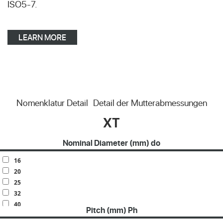
ISO5-7.
LEARN MORE
Nomenklatur Detail
Detail der Mutterabmessungen
XT
Nominal Diameter (mm) do
16
20
25
32
40
Pitch (mm) Ph
50