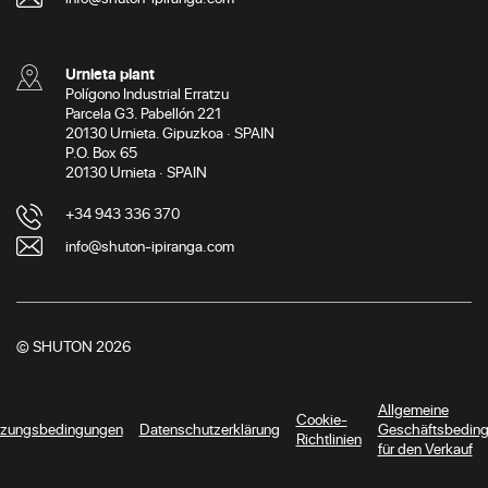
Urnieta plant
Polígono Industrial Erratzu
Parcela G3. Pabellón 221
20130 Urnieta. Gipuzkoa · SPAIN
P.O. Box 65
20130 Urnieta · SPAIN
+34 943 336 370
info@shuton-ipiranga.com
© SHUTON 2026
Allgemeine
Cookie-
zungsbedingungen
Datenschutzerklärung
Geschäftsbedin
Richtlinien
für den Verkauf