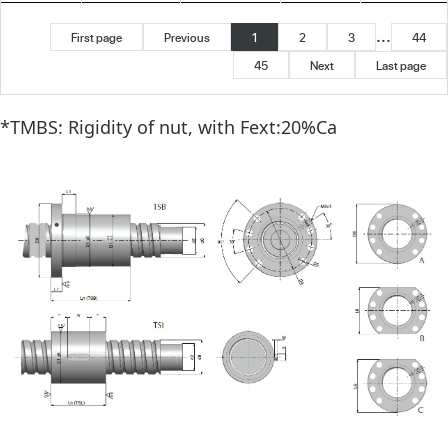
...
First page
Previous
1
2
3
44
45
Next
Last page
*TMBS: Rigidity of nut, with Fext:20%Ca