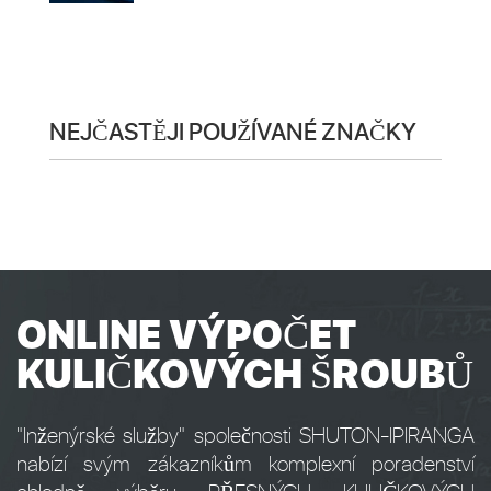
NEJČASTĚJI POUŽÍVANÉ ZNAČKY
ONLINE VÝPOČET
KULIČKOVÝCH ŠROUBŮ
"Inženýrské služby" společnosti SHUTON-IPIRANGA
nabízí svým zákazníkům komplexní poradenství