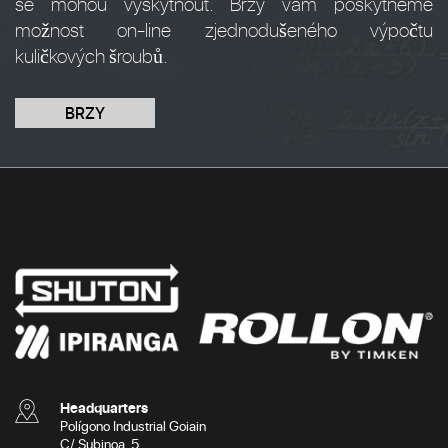
se mohou vyskytnout. Brzy vám poskytneme
možnost on-line zjednodušeného výpočtu
kuličkových šroubů.
BRZY
Headquarters
Polígono Industrial Goiain
C/ Subinoa, 5