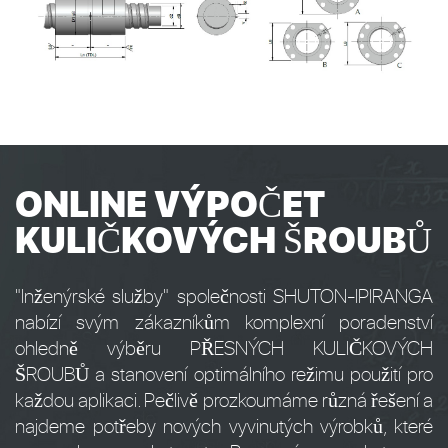
ONLINE VÝPOČET
KULIČKOVÝCH ŠROUBŮ
"Inženýrské služby" společnosti SHUTON-IPIRANGA
nabízí svým zákazníkům komplexní poradenství
ohledně výběru PŘESNÝCH KULIČKOVÝCH
ŠROUBŮ a stanovení optimálního režimu použití pro
každou aplikaci. Pečlivě prozkoumáme různá řešení a
najdeme potřeby nových vyvinutých výrobků, které