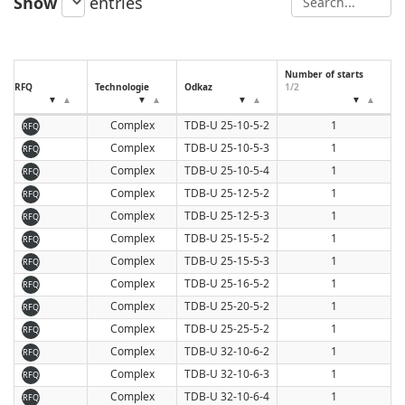
Show
entries
7.938
9.525
Number of starts
N
RFQ
Technologie
Odkaz
1/2
(
Complex
TDB-U 25-10-5-2
1
RFQ
Complex
TDB-U 25-10-5-3
1
RFQ
Complex
TDB-U 25-10-5-4
1
RFQ
Complex
TDB-U 25-12-5-2
1
RFQ
Complex
TDB-U 25-12-5-3
1
RFQ
Complex
TDB-U 25-15-5-2
1
RFQ
Complex
TDB-U 25-15-5-3
1
RFQ
Complex
TDB-U 25-16-5-2
1
RFQ
Complex
TDB-U 25-20-5-2
1
RFQ
Complex
TDB-U 25-25-5-2
1
RFQ
Complex
TDB-U 32-10-6-2
1
RFQ
Complex
TDB-U 32-10-6-3
1
RFQ
Complex
TDB-U 32-10-6-4
1
RFQ