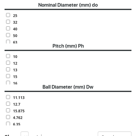
Nominal Diameter (mm) do
25
32
40
50
63
Pitch (mm) Ph
70
80
10
100
12
120
13
140
15
160
16
Ball Diameter (mm) Dw
20
25
11.113
30
12.7
32
15.875
40
4.762
50
6.35
60
7.144