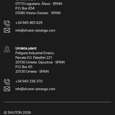
01170 Legutiano. Álava · SPAIN
P.O. Box 654
01080 Vitoria-Gasteiz · SPAIN
+34 945 465 629
info@shuton-ipiranga.com
Urnieta plant
Polígono Industrial Erratzu
Parcela G3. Pabellón 221
20130 Urnieta. Gipuzkoa · SPAIN
P.O. Box 65
20130 Urnieta · SPAIN
+34 943 336 370
info@shuton-ipiranga.com
© SHUTON 2026