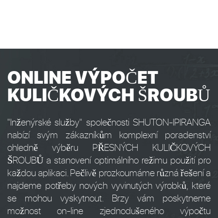
ONLINE VÝPOČET
KULIČKOVÝCH ŠROUBŮ
"Inženýrské služby" společnosti SHUTON-IPIRANGA
nabízí svým zákazníkům komplexní poradenství
ohledně výběru PŘESNÝCH KULIČKOVÝCH
ŠROUBŮ a stanovení optimálního režimu použití pro
každou aplikaci. Pečlivě prozkoumáme různá řešení a
najdeme potřeby nových vyvinutých výrobků, které
se mohou vyskytnout. Brzy vám poskytneme
možnost on-line zjednodušeného výpočtu