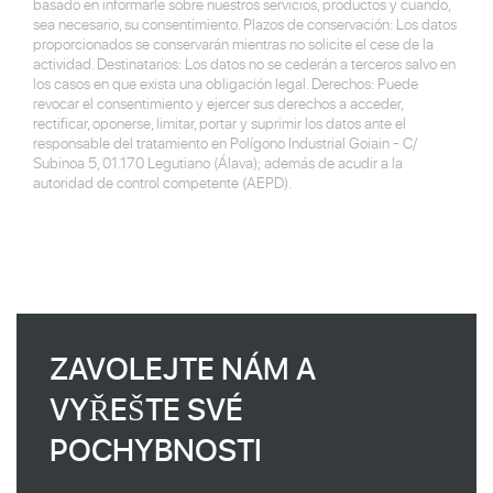
basado en informarle sobre nuestros servicios, productos y cuando,
sea necesario, su consentimiento. Plazos de conservación: Los datos
proporcionados se conservarán mientras no solicite el cese de la
actividad. Destinatarios: Los datos no se cederán a terceros salvo en
los casos en que exista una obligación legal. Derechos: Puede
revocar el consentimiento y ejercer sus derechos a acceder,
rectificar, oponerse, limitar, portar y suprimir los datos ante el
responsable del tratamiento en Polígono Industrial Goiain - C/
Subinoa 5, 01.170 Legutiano (Álava); además de acudir a la
autoridad de control competente (AEPD).
ZAVOLEJTE NÁM A
VYŘEŠTE SVÉ
POCHYBNOSTI