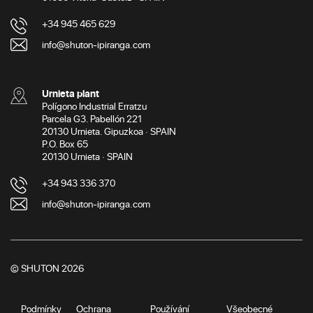
+34 945 465 629
info@shuton-ipiranga.com
Urnieta plant
Polígono Industrial Erratzu
Parcela G3. Pabellón 221
20130 Urnieta. Gipuzkoa · SPAIN
P.O. Box 65
20130 Urnieta · SPAIN
+34 943 336 370
info@shuton-ipiranga.com
© SHUTON 2026
Podmínky
Ochrana
Používání
Všeobecné