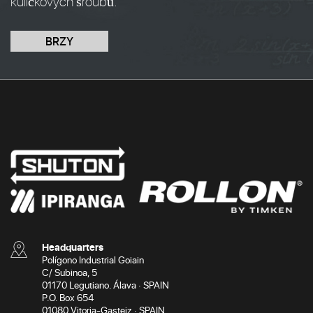
kuličkových šroubů.
BRZY
Headquarters
Polígono Industrial Goiain
C/ Subinoa, 5
01170 Legutiano. Álava · SPAIN
P.O. Box 654
01080 Vitoria-Gasteiz · SPAIN