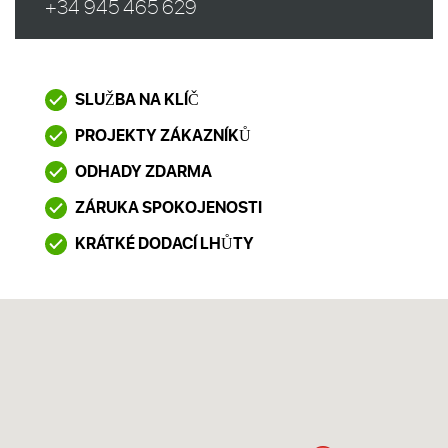
+34 945 465 629
SLUŽBA NA KLÍČ
PROJEKTY ZÁKAZNÍKŮ
ODHADY ZDARMA
ZÁRUKA SPOKOJENOSTI
KRÁTKÉ DODACÍ LH
Ů
TY