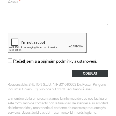
Zpráva
Přečetl jsem si a přijímám podmínky a ustanovení.
ODESLAT
Responsable: SHUTON S.L.U., NIF B01010602 Dir. Postal: Polígono
Industrial Goiain - C/ Subinoa 5, 01.170 Legutiano (Álava)
En nombre de la empresa tratamos la información que nos facilita en
este formulario de contacto con la finalidad de atender a su solicitud
de información y mantenerle al corriente de nuestros productos y/o
servicios. Bases Jurídicas del Tratamiento: El interés legítimo,