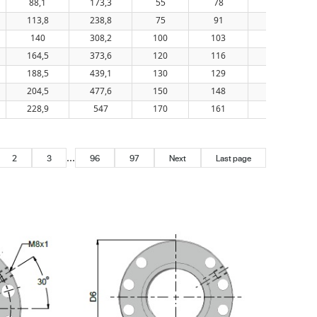
88,1
173,3
55
78
85
113,8
238,8
75
91
85
140
308,2
100
103
85
164,5
373,6
120
116
85
188,5
439,1
130
129
85
204,5
477,6
150
148
85
228,9
547
170
161
85
...
2
3
96
97
Next
Last page