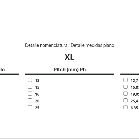
Detalle nomenclatura
Detalle medidas plano
XL
do
Pitch (mm) Ph
13
12,7
15
15,8
16
19,0
20
25,4
25
6,35
30
7,93
32
9,52
40
50