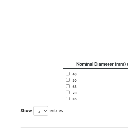
Nominal Diameter (mm) 
40
50
63
70
80
100
Show
entries
120
140
160