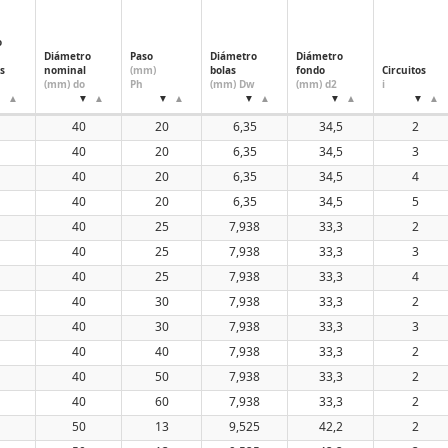
60
o
Diámetro
Paso
Diámetro
Diámetro
s
nominal
(mm)
bolas
fondo
Circuitos
(mm) do
Ph
(mm) Dw
(mm) d2
i
40
20
6,35
34,5
2
40
20
6,35
34,5
3
40
20
6,35
34,5
4
40
20
6,35
34,5
5
40
25
7,938
33,3
2
40
25
7,938
33,3
3
40
25
7,938
33,3
4
40
30
7,938
33,3
2
40
30
7,938
33,3
3
40
40
7,938
33,3
2
40
50
7,938
33,3
2
40
60
7,938
33,3
2
50
13
9,525
42,2
2