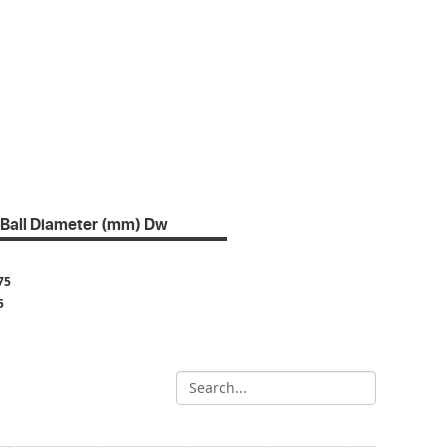
Ball Diameter (mm) Dw
75
5
8
5