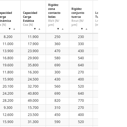
Rigidez
zona
Rigidez
Diám
apacidad
Capacidad
contacto
conjunto
Longitud
de
arga
Carga
bolas
tuerca
Tuerca
tuerc
inámica
Estática
Rb/t [N/
Rnut [N/
Ln,std
Está
a [N]
Coa [N]
μm]
μm]
[mm]
(mm)
8.200
11.900
250
230
40
11.000
17.900
360
330
46
13.900
23.900
470
430
51
16.800
29.900
580
540
56
19.600
35.800
690
640
61
11.800
16.300
300
270
40
15.900
24.500
430
400
46
20.100
32.700
560
520
51
24.200
40.800
690
640
56
28.200
49.000
820
770
61
9.300
15.700
310
270
40
12.600
23.500
450
400
46
15.900
31.300
590
520
51