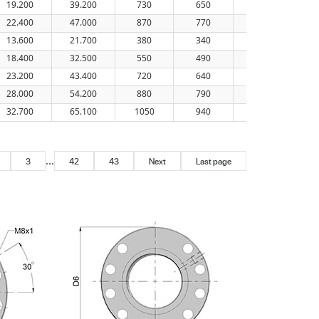
19.200
39.200
730
650
56
22.400
47.000
870
770
61
13.600
21.700
380
340
40
18.400
32.500
550
490
46
23.200
43.400
720
640
51
28.000
54.200
880
790
56
32.700
65.100
1050
940
61
...
3
42
43
Next
Last page