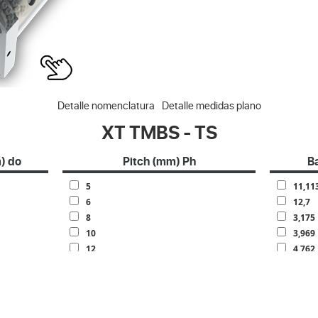
Detalle nomenclatura
Detalle medidas plano
XT TMBS - TS
) do
Pitch (mm) Ph
B
5
11,11
6
12,7
8
3,175
10
3,969
12
4,762
15
6,35
16
7,144
20
7,938
25
9,525