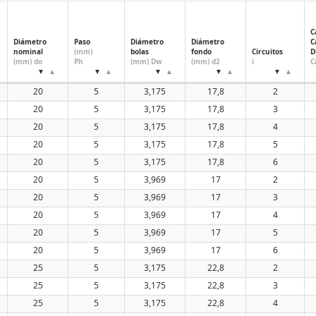
30
32
C
40
Diámetro
Paso
Diámetro
Diámetro
C
nominal
(mm)
bolas
fondo
Circuitos
D
50
(mm) do
Ph
(mm) Dw
(mm) d2
i
C
60
20
5
3,175
17,8
2
20
5
3,175
17,8
3
20
5
3,175
17,8
4
20
5
3,175
17,8
5
20
5
3,175
17,8
6
20
5
3,969
17
2
20
5
3,969
17
3
20
5
3,969
17
4
20
5
3,969
17
5
20
5
3,969
17
6
25
5
3,175
22,8
2
25
5
3,175
22,8
3
25
5
3,175
22,8
4