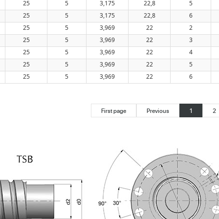
25
5
3,175
22,8
5
25
5
3,175
22,8
6
25
5
3,969
22
2
25
5
3,969
22
3
25
5
3,969
22
4
25
5
3,969
22
5
25
5
3,969
22
6
First page
Previous
1
2