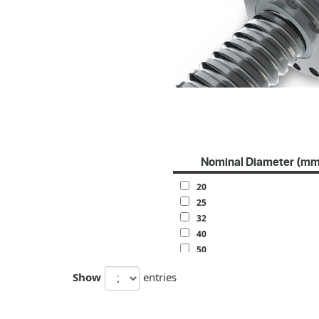
Nominal Diameter (mm
20
25
32
40
50
63
Show
entries
70
80
100