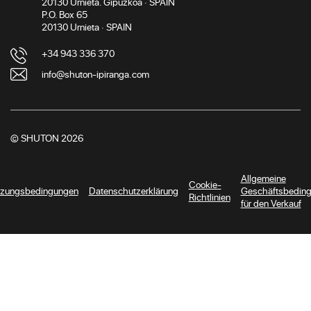
20130 Urnieta. Gipuzkoa · SPAIN
P.O. Box 65
20130 Urnieta · SPAIN
+34 943 336 370
info@shuton-ipiranga.com
© SHUTON 2026
Allgemeine
Cookie-
zungsbedingungen
Datenschutzerklärung
Geschäftsbedin
Richtlinien
für den Verkauf