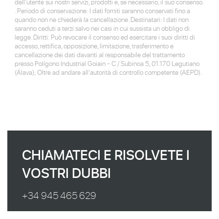
dell'utente sui nostri servizi, prodotti e, se necessario, il suo consenso.
. Periodo di conservazione: I dati forniti saranno conservati fino a
quando non ne chiederà la cancellazione. Destinatari: I dati non
saranno ceduti a terzi salvo nei casi in cui sussista un obbligo di
legge. Diritti: Può revocare il consenso ed esercitare i suoi diritti di
accesso, rettifica, opposizione, limitazione, trasferimento e
cancellazione dei dati davanti al responsabile del trattamento
presso Polígono Industrial Goiain - C / Subinoa 5, 01.170 Legutiano
(Álava); Oltre ad andare all'autorità di controllo competente (AEPD).
CHIAMATECI E RISOLVETE I
VOSTRI DUBBI
+34 945 465 629