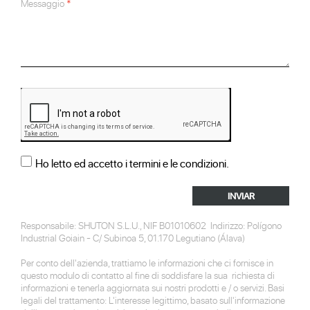
Messaggio
Ho letto ed accetto i termini e le condizioni.
INVIAR
Responsabile: SHUTON S.L.U., NIF B01010602 Indirizzo: Polígono
Industrial Goiain - C/ Subinoa 5, 01.170 Legutiano (Álava)
Per conto dell'azienda, trattiamo le informazioni che ci fornisce in
questo modulo di contatto al fine di soddisfare la sua richiesta di
informazioni e tenerla aggiornata sui nostri prodotti e / o servizi. Basi
legali del trattamento: L'interesse legittimo, basato sull'informazione