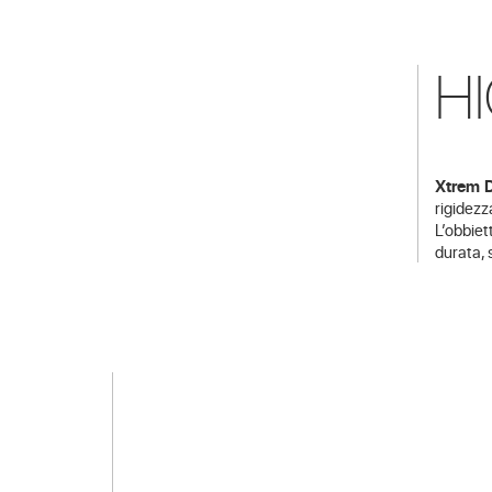
H
Xtrem 
rigidezz
L’obbiet
durata, s