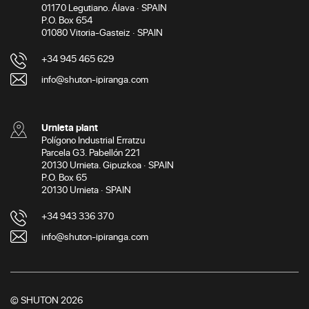
01170 Legutiano. Álava · SPAIN
P.O. Box 654
01080 Vitoria-Gasteiz · SPAIN
+34 945 465 629
info@shuton-ipiranga.com
Urnieta plant
Polígono Industrial Erratzu
Parcela G3. Pabellón 221
20130 Urnieta. Gipuzkoa · SPAIN
P.O. Box 65
20130 Urnieta · SPAIN
+34 943 336 370
info@shuton-ipiranga.com
© SHUTON 2026