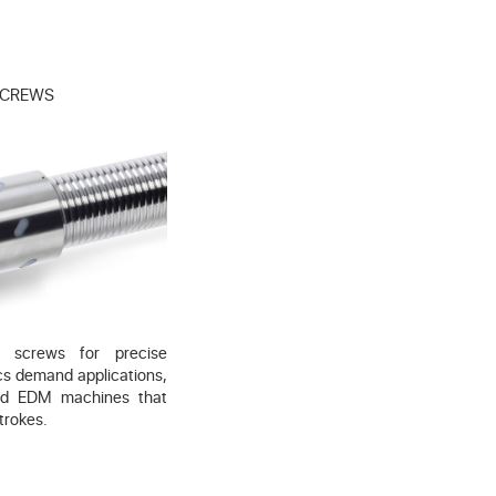
 SCREWS
ll screws for precise
cs demand applications,
nd EDM machines that
trokes.