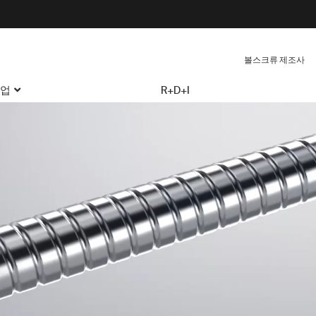
볼스크류 제조사
업
R+D+I