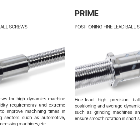
PRIME
BALL SCREWS
POSITIONING FINE LEAD BALL
crews for high dynamics machine
Fine-lead high precision ba
igidity requirements and extreme
positioning and average dynami
 to improve machining times in
such as grinding machines a
ng sectors such as automotive,
ensure smooth rotation in short s
rocessing machines,etc.