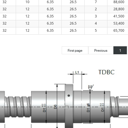
32
10
6.35
26.5
7
88,600
32
12
6.35
26.5
2
28,800
32
12
6.35
26.5
3
41,500
32
12
6.35
26.5
4
53,400
32
12
6.35
26.5
5
65,700
First page
Previous
1