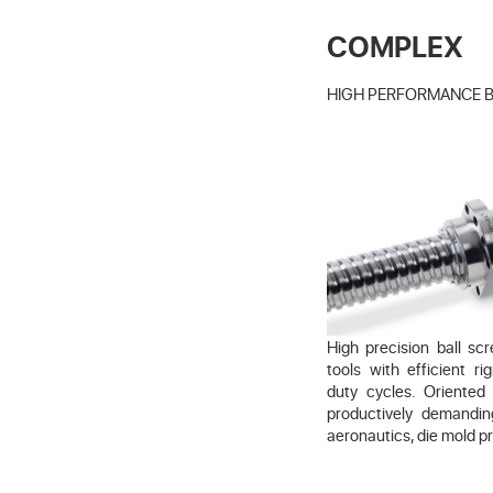
COMPLEX
HIGH PERFORMANCE 
High precision ball s
tools with efficient r
duty cycles. Oriented
productively demandi
aeronautics, die mold p