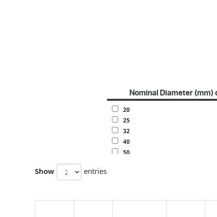
Nominal Diameter (mm) 
20
25
32
40
50
63
Show
entries
70
80
100
120
140