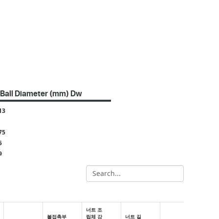
Ball Diameter (mm) Dw
13
75
5
9
2
4
8
5
너트 조
볼접촉부
립체 강
너트 길