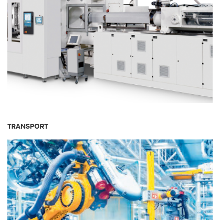
TRANSPORT
Automation
Railway
Automatisms
Semiconductor
Actuators