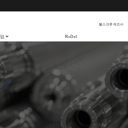
볼스크류 제조사
업
R+D+I