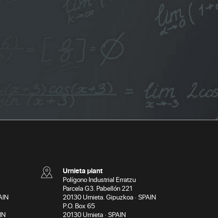
Urnieta plant
Polígono Industrial Erratzu
Parcela G3. Pabellón 221
AIN
20130 Urnieta. Gipuzkoa · SPAIN
P.O. Box 65
IN
20130 Urnieta · SPAIN