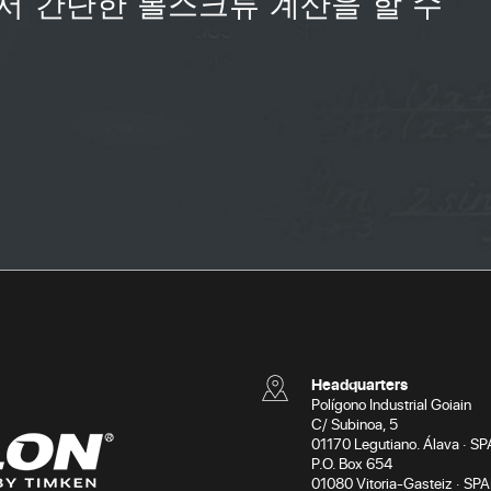
서 간단한 볼스크류 계산을 할 수
Headquarters
Polígono Industrial Goiain
C/ Subinoa, 5
01170 Legutiano. Álava · SP
P.O. Box 654
01080 Vitoria-Gasteiz · SPA