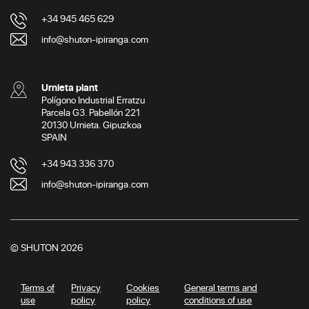
+34 945 465 629
info@shuton-ipiranga.com
Urnieta plant
Polígono Industrial Erratzu
Parcela G3. Pabellón 221
20130 Urnieta. Gipuzkoa
SPAIN
+34 943 336 370
info@shuton-ipiranga.com
© SHUTON 2026
Terms of
Privacy
Cookies
General terms and
use
policy
policy
conditions of use