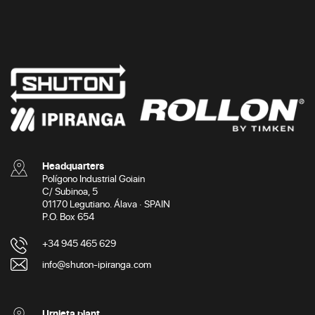
Headquarters
Polígono Industrial Goiain
C/ Subinoa, 5
01170 Legutiano. Álava · SPAIN
P.O. Box 654
+34 945 465 629
info@shuton-ipiranga.com
Urnieta plant