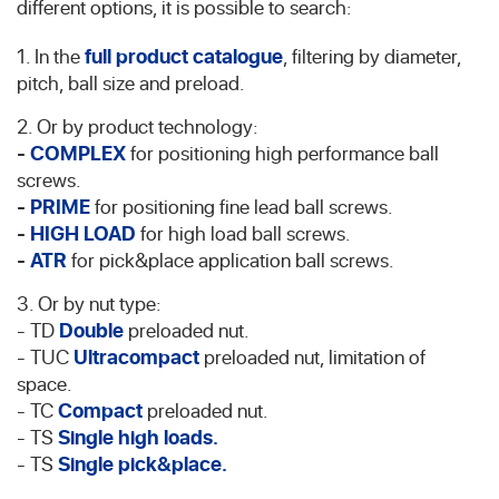
different options, it is possible to search:
1. In the
full product catalogue
, filtering by diameter,
pitch, ball size and preload.
2. Or by product technology:
-
COMPLEX
for positioning high performance ball
screws.
-
PRIME
for positioning fine lead ball screws.
-
HIGH LOAD
for high load ball screws.
-
ATR
for pick&place application ball screws.
3. Or by nut type:
- TD
Double
preloaded nut.
- TUC
Ultracompact
preloaded nut, limitation of
space.
- TC
Compact
preloaded nut.
- TS
Single high loads.
- TS
Single pick&place.