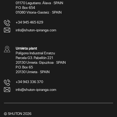
01170 Legutiano. Álava · SPAIN
P.O. Box 654
01080 Vitoria-Gasteiz · SPAIN
+34 945 465 629
info@shuton-ipiranga.com
Urnieta plant
Polígono Industrial Erratzu
Parcela G3. Pabellón 221
20130 Urnieta. Gipuzkoa · SPAIN
P.O. Box 65
20130 Urnieta · SPAIN
+34 943 336 370
info@shuton-ipiranga.com
© SHUTON 2026