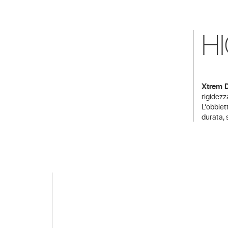
H
Xtrem 
rigidezz
L’obbiet
durata, s