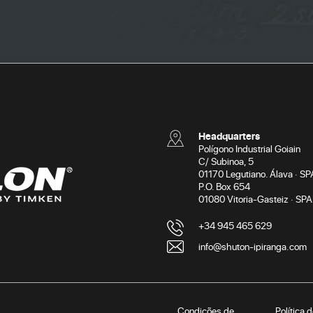
Headquarters
Polígono Industrial Goiain
C/ Subinoa, 5
01170 Legutiano. Álava · SP
P.O. Box 654
01080 Vitoria-Gasteiz · SPA
+34 945 465 629
info@shuton-ipiranga.com
Condições de
Política 