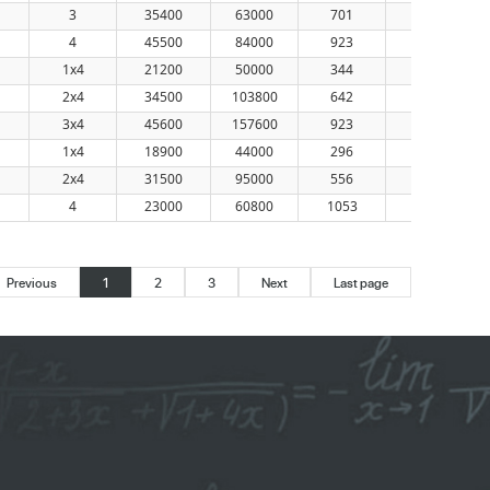
3
35400
63000
701
642
4
45500
84000
923
847
1x4
21200
50000
344
330
2x4
34500
103800
642
618
3x4
45600
157600
923
889
1x4
18900
44000
296
291
2x4
31500
95000
556
547
4
23000
60800
1053
915
Previous
1
2
3
Next
Last page