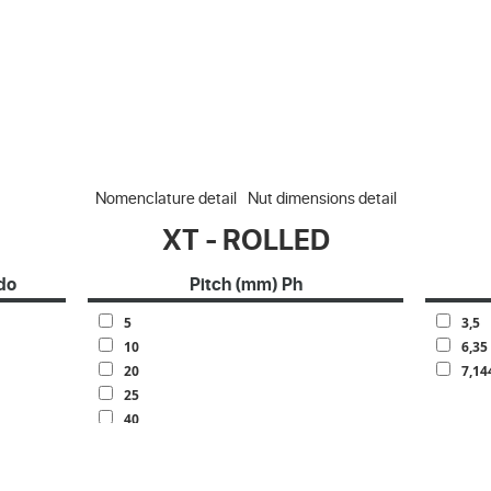
Nomenclature detail
Nut dimensions detail
XT - ROLLED
do
Pitch (mm) Ph
5
3,5
10
6,35
20
7,14
25
40
50