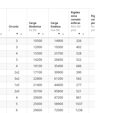
Rigidez
zona
Rigidez
contato
conjunto
Carga
Carga
esferas
porca
Circuits
Dinâmica
Estática
Rb/t [N/
Rnut [N/
i
Ca [N]
Coa [N]
μm]
μm]
3
10500
14900
326
307
3
12000
19300
402
376
4
15300
25700
528
494
3
14200
26600
522
472
4
18100
35400
686
622
2x2
17100
39900
390
369
3x2
22800
61200
562
532
1x5
21400
44600
277
268
2x5
35700
95800
521
505
4
20600
47200
861
762
5
25000
58900
1037
922
6
29600
72000
1238
1101