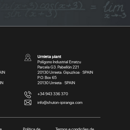
Urnieta plant
Polígono Industrial Erratzu
Parcela G3. Pabellón 221
AIN
20130 Urnieta. Gipuzkoa · SPAIN
P.O. Box 65
IN
20130 Urnieta · SPAIN
+34 943 336 370
info@shuton-ipiranga.com
de
Política de
Termos e condições de