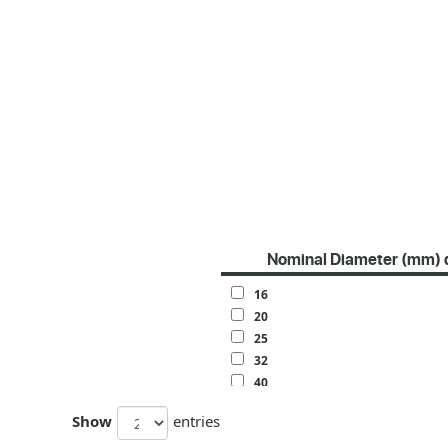
Nominal Diameter (mm) 
16
20
25
32
40
50
Show
entries
63