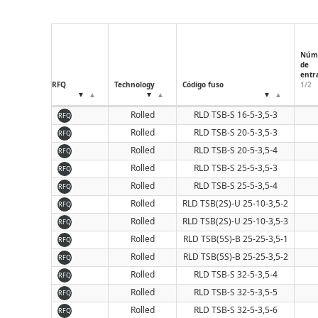
Núm
de
entr
RFQ
Technology
Código fuso
1/2
Rolled
RLD TSB-S 16-5-3,5-3
RFQ
Rolled
RLD TSB-S 20-5-3,5-3
RFQ
Rolled
RLD TSB-S 20-5-3,5-4
RFQ
Rolled
RLD TSB-S 25-5-3,5-3
RFQ
Rolled
RLD TSB-S 25-5-3,5-4
RFQ
Rolled
RLD TSB(2S)-U 25-10-3,5-2
RFQ
Rolled
RLD TSB(2S)-U 25-10-3,5-3
RFQ
Rolled
RLD TSB(5S)-B 25-25-3,5-1
RFQ
Rolled
RLD TSB(5S)-B 25-25-3,5-2
RFQ
Rolled
RLD TSB-S 32-5-3,5-4
RFQ
Rolled
RLD TSB-S 32-5-3,5-5
RFQ
Rolled
RLD TSB-S 32-5-3,5-6
RFQ